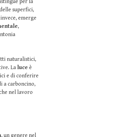
istingue per la
elle superfici,
 invece, emerge
imentale
,
intonia
ti naturalistici,
tive. La
luce
è
ci e di conferire
di a carboncino,
nche nel lavoro
a
, un genere nel