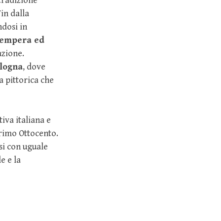
 tradizione
in dalla
ndosi in
tempera ed
azione.
ologna
, dove
a pittorica che
iva italiana e
 primo Ottocento.
si con uguale
e e la