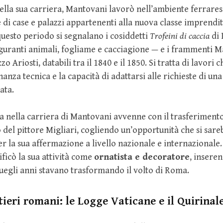
ella sua carriera, Mantovani lavorò nell’ambiente ferrare
 di case e palazzi appartenenti alla nuova classe imprendit
questo periodo si segnalano i cosiddetti
Trofeini di caccia
di 
uranti animali, fogliame e cacciagione — e i frammenti Ma
o Ariosti, databili tra il 1840 e il 1850. Si tratta di lavori
nanza tecnica e la capacità di adattarsi alle richieste di u
ata.
va nella carriera di Mantovani avvenne con il trasferiment
o del pittore Migliari, cogliendo un’opportunità che si sare
 la sua affermazione a livello nazionale e internazionale. 
ificò la sua attività come
ornatista e decoratore
, insere
quegli anni stavano trasformando il volto di Roma.
tieri romani: le Logge Vaticane e il Quirinal