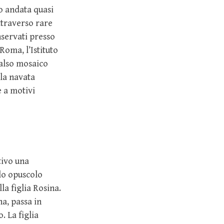
po andata quasi
ttraverso rare
nservati presso
Roma, l’Istituto
 falso mosaico
lla navata
e a motivi
tivo una
olo opuscolo
la figlia Rosina.
na, passa in
. La figlia