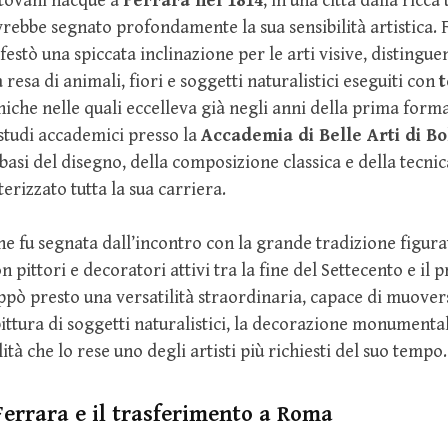
tovani nacque a
Ferrara nel 1814
, in una città dalla ricca
vrebbe segnato profondamente la sua sensibilità artistica. F
estò una spiccata inclinazione per le arti visive, distingue
 resa di animali, fiori e soggetti naturalistici eseguiti con
cniche nelle quali eccelleva già negli anni della prima form
studi accademici presso la
Accademia di Belle Arti di B
 basi del disegno, della composizione classica e della tecnic
erizzato tutta la sua carriera.
e fu segnata dall’incontro con la grande tradizione figurat
 pittori e decoratori attivi tra la fine del Settecento e il
pò presto una versatilità straordinaria, capace di muover
pittura di soggetti naturalistici, la decorazione monumental
alità che lo rese uno degli artisti più richiesti del suo tempo.
 Ferrara e il trasferimento a Roma