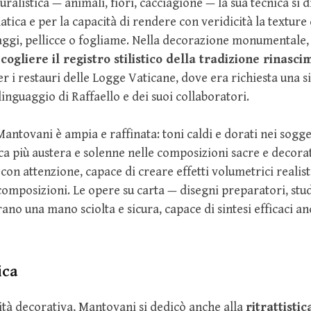
uralistica — animali, fiori, cacciagione — la sua tecnica si d
tica e per la capacità di rendere con veridicità la texture d
aggi, pellicce o fogliame. Nella decorazione monumentale,
l
cogliere il registro stilistico della tradizione rinasc
 i restauri delle Logge Vaticane, dove era richiesta una s
linguaggio di Raffaello e dei suoi collaboratori.
antovani è ampia e raffinata: toni caldi e dorati nei sogget
 più austera e solenne nelle composizioni sacre e decora
con attenzione, capace di creare effetti volumetrici realisti
composizioni. Le opere su carta — disegni preparatori, stu
ano una mano sciolta e sicura, capace di sintesi efficaci a
ica
vità decorativa, Mantovani si dedicò anche alla
ritrattistic