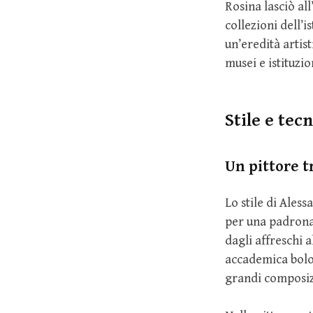
Rosina lasciò al
collezioni dell’
un’eredità artis
musei e istituzio
Stile e tec
Un pittore t
Lo stile di Ales
per una padronan
dagli affreschi a
accademica bolog
grandi composizi