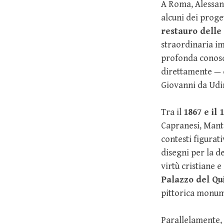
A Roma, Alessan
alcuni dei proget
restauro delle 
straordinaria im
profonda conosce
direttamente — c
Giovanni da Udin
Tra il
1867 e il 
Capranesi, Manto
contesti figurat
disegni per la d
virtù cristiane e
Palazzo del Qu
pittorica monume
Parallelamente,