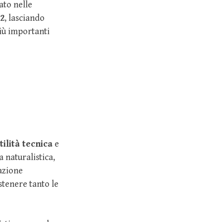
ato nelle
2
, lasciando
più importanti
ilità tecnica
e
 naturalistica,
mazione
stenere tanto le