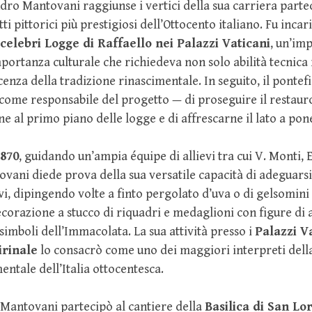
dro Mantovani raggiunse i vertici della sua carriera part
ti pittorici più prestigiosi dell’Ottocento italiano. Fu incar
celebri Logge di Raffaello nei Palazzi Vaticani
, un’im
portanza culturale che richiedeva non solo abilità tecnic
nza della tradizione rinascimentale. In seguito, il pontefi
ome responsabile del progetto — di proseguire il restauro 
e al primo piano delle logge e di affrescarne il lato a pon
1870
, guidando un’ampia équipe di allievi tra cui V. Monti, E
vani diede prova della sua versatile capacità di adeguarsi
ivi, dipingendo volte a finto pergolato d’uva o di gelsomini
ecorazione a stucco di riquadri e medaglioni con figure di a
 simboli dell’Immacolata. La sua attività presso i
Palazzi V
irinale
lo consacrò come uno dei maggiori interpreti dell
ntale dell’Italia ottocentesca.
 Mantovani partecipò al cantiere della
Basilica di San Lo