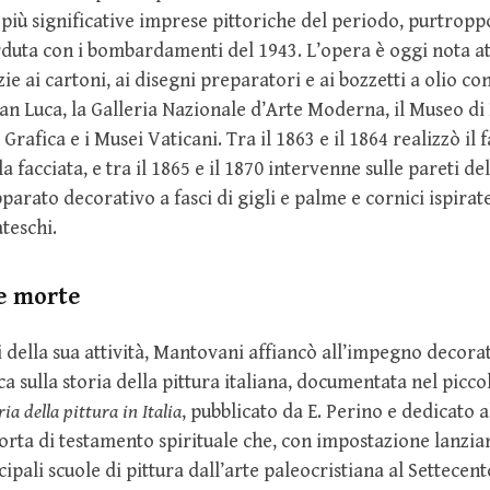
e più significative imprese pittoriche del periodo, purtrop
duta con i bombardamenti del 1943. L’opera è oggi nota a
ie ai cartoni, ai disegni preparatori e ai bozzetti a olio co
an Luca, la Galleria Nazionale d’Arte Moderna, il Museo di 
Grafica e i Musei Vaticani. Tra il 1863 e il 1864 realizzò il
a facciata, e tra il 1865 e il 1870 intervenne sulle pareti de
parato decorativo a fasci di gigli e palme e cornici ispirat
teschi.
e morte
i della sua attività, Mantovani affiancò all’impegno decora
ca sulla storia della pittura italiana, documentata nel picc
ia della pittura in Italia
, pubblicato da E. Perino e dedicato al
 sorta di testamento spirituale che, con impostazione lanzia
ipali scuole di pittura dall’arte paleocristiana al Settecento