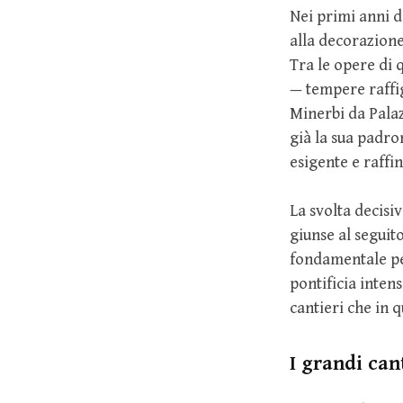
Nei primi anni d
alla decorazione
Tra le opere di 
— tempere raffig
Minerbi da Palazz
già la sua padro
esigente e raffin
La svolta decisi
giunse al seguit
fondamentale per
pontificia intens
cantieri che in 
I grandi can