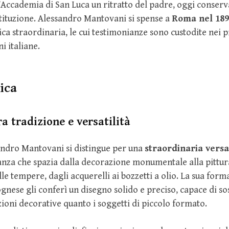
l’Accademia di San Luca un ritratto del padre, oggi conserv
istituzione. Alessandro Mantovani si spense a
Roma nel 189
tica straordinaria, le cui testimonianze sono custodite nei 
ni italiane.
nica
ra tradizione e versatilità
sandro Mantovani si distingue per una
straordinaria versat
za che spazia dalla decorazione monumentale alla pittura
lle tempere, dagli acquerelli ai bozzetti a olio. La sua for
nese gli conferì un disegno solido e preciso, capace di so
oni decorative quanto i soggetti di piccolo formato.