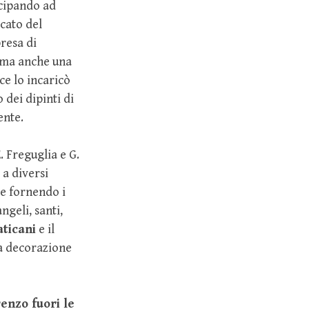
ecipando ad
icato del
presa di
a ma anche una
ce lo incaricò
dei dipinti di
ente.
. Freguglia e G.
 a diversi
 e fornendo i
ngeli, santi,
aticani
e il
a decorazione
renzo fuori le