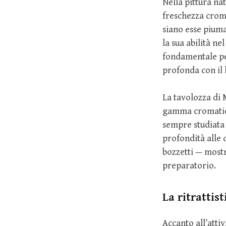
Nella pittura nat
freschezza croma
siano esse pium
la sua abilità ne
fondamentale per
profonda con il 
La tavolozza di M
gamma cromatica
sempre studiata 
profondità alle 
bozzetti — mostr
preparatorio.
La ritrattist
Accanto all’atti