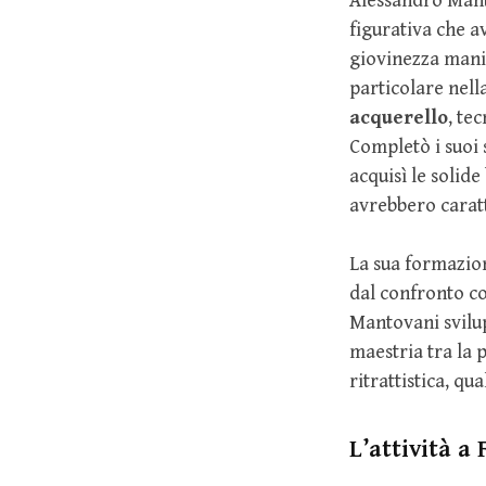
Alessandro Man
figurativa che a
giovinezza manif
particolare nella
acquerello
, te
Completò i suoi 
acquisì le solide
avrebbero caratt
La sua formazion
dal confronto con
Mantovani svilup
maestria tra la 
ritrattistica, qu
L’attività a