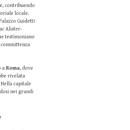
se, contribuendo
oriale locale.
Palazzo Guidetti
c Alister-
 che testimoniano
na committenza
o a
Roma
, dove
bbe rivelata
Nella capitale
ndosi nei grandi
e