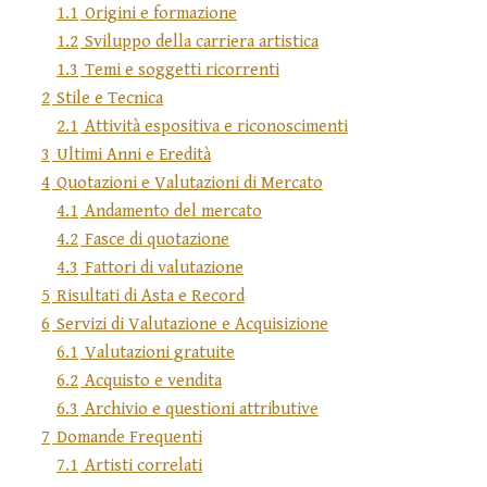
1.1
Origini e formazione
1.2
Sviluppo della carriera artistica
1.3
Temi e soggetti ricorrenti
2
Stile e Tecnica
2.1
Attività espositiva e riconoscimenti
3
Ultimi Anni e Eredità
4
Quotazioni e Valutazioni di Mercato
4.1
Andamento del mercato
4.2
Fasce di quotazione
4.3
Fattori di valutazione
5
Risultati di Asta e Record
6
Servizi di Valutazione e Acquisizione
6.1
Valutazioni gratuite
6.2
Acquisto e vendita
6.3
Archivio e questioni attributive
7
Domande Frequenti
7.1
Artisti correlati