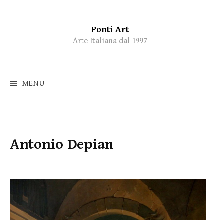
Ponti Art
Skip
Arte Italiana dal 1997
to
content
MENU
Antonio Depian