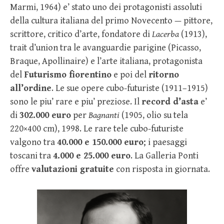
Marmi, 1964) e’ stato uno dei protagonisti assoluti
della cultura italiana del primo Novecento — pittore,
scrittore, critico d’arte, fondatore di
Lacerba
(1913),
trait d’union tra le avanguardie parigine (Picasso,
Braque, Apollinaire) e l’arte italiana, protagonista
del
Futurismo fiorentino
e poi del
ritorno
all’ordine
. Le sue opere cubo-futuriste (1911–1915)
sono le piu’ rare e piu’ preziose. Il
record d’asta
e’
di
302.000 euro
per
Bagnanti
(1905, olio su tela
220×400 cm), 1998. Le rare tele cubo-futuriste
valgono tra
40.000 e 150.000 euro
; i paesaggi
toscani tra
4.000 e 25.000 euro
. La Galleria Ponti
offre
valutazioni gratuite
con risposta in giornata.