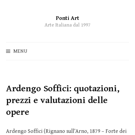
Ponti Art
Skip
Arte Italiana dal 1997
to
content
MENU
Ardengo Soffici: quotazioni,
prezzi e valutazioni delle
opere
Ardengo Soffici (Rignano sull’Arno, 1879 – Forte dei