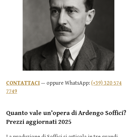
CONTATTACI
— oppure WhatsApp:
(+39) 320 574
7749
Quanto vale un’opera di Ardengo Soffici?
Prezzi aggiornati 2025
La produzione di Soffici si articola in tre grandi