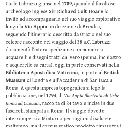
Carlo Labruzzi giunse nel
1789
, quando il facoltoso
archeologo inglese
Sir Richard Colt Hoare
lo
invitò ad accompagnarlo nel suo viaggio esplorativo
lungo la
Via Appia
, in direzione di Brindisi,
seguendo l’itinerario descritto da Orazio nel suo
celebre racconto del viaggio del 38 a.C. Labruzzi
documentò l’intera spedizione con numerosi
acquarelli e disegni tratti dal vero (penna, inchiostro
e acquerello su carta), oggi in parte conservati nella
Biblioteca Apostolica Vaticana
, in parte al
British
Museum
di Londra e all’Accademia di San Luca a
Roma. A questa impresa topografica si legò la
pubblicazione, nel
1794
, di
Via Appia illustrata ab Urbe
Roma ad Capuam
, raccolta di 24 tavole incise in due
fascicoli, stampata a Roma. Il viaggio dovette
interrompersi a Minturno per ragioni di salute e
maltempo, ma il corpus grafico prodotto rimase tra i