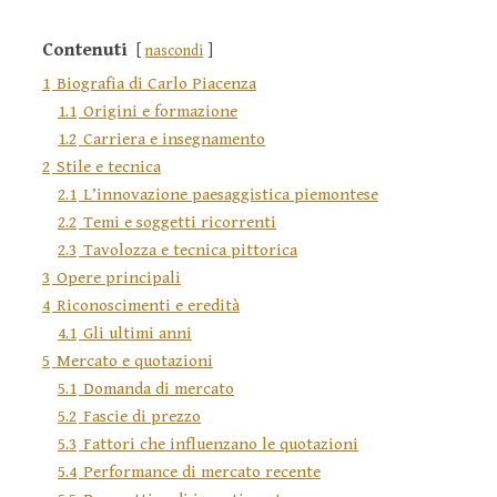
Contenuti
nascondi
1
Biografia di Carlo Piacenza
1.1
Origini e formazione
1.2
Carriera e insegnamento
2
Stile e tecnica
2.1
L’innovazione paesaggistica piemontese
2.2
Temi e soggetti ricorrenti
2.3
Tavolozza e tecnica pittorica
3
Opere principali
4
Riconoscimenti e eredità
4.1
Gli ultimi anni
5
Mercato e quotazioni
5.1
Domanda di mercato
5.2
Fascie di prezzo
5.3
Fattori che influenzano le quotazioni
5.4
Performance di mercato recente