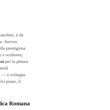
anchini, e da
ia. Ancora
lla prestigiosa
e e scultoree,
ni
per la pittura
umidi
a — e sviluppa
ci piane, il
blica Romana