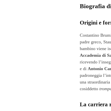
Biografia d
Origini e fo
Costantino Brum
padre greco, Stau
bambino viene isc
Accademia di S
ricevendo l’inse
e di
Antonio Ca
padroneggia l’in
una straordinaria 
cosiddetto
trompe
La carriera 