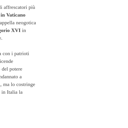
 affrescatori più
 in Vaticano
cappella neogotica
orio XVI
in
e.
 con i patrioti
vicende
 del potere
ondannato a
a, ma lo costringe
n Italia la