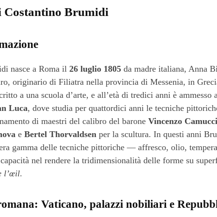
i Costantino Brumidi
rmazione
idi nasce a Roma il
26 luglio 1805
da madre italiana, Anna Bi
ro, originario di Filiatra nella provincia di Messenia, in Grec
ritto a una scuola d’arte, e all’età di tredici anni è ammesso a
an Luca
, dove studia per quattordici anni le tecniche pittorich
gnamento di maestri del calibro del barone
Vincenzo Camucci
nova
e
Bertel Thorvaldsen
per la scultura. In questi anni Br
tera gamma delle tecniche pittoriche — affresco, olio, temper
capacità nel rendere la tridimensionalità delle forme su superfi
 l’œil
.
romana: Vaticano, palazzi nobiliari e Repub