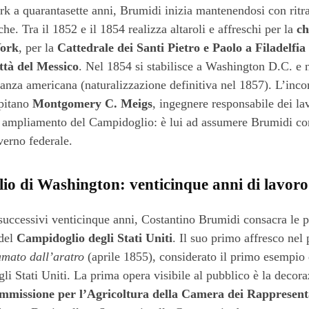
 a quarantasette anni, Brumidi inizia mantenendosi con ritra
che. Tra il 1852 e il 1854 realizza altaroli e affreschi per la
ch
York
, per la
Cattedrale dei Santi Pietro e Paolo a Filadelfia
ttà del Messico
. Nel 1854 si stabilisce a Washington D.C. e 
inanza americana (naturalizzazione definitiva nel 1857). L’inco
apitano
Montgomery C. Meigs
, ingegnere responsabile dei lav
ampliamento del Campidoglio: è lui ad assumere Brumidi co
verno federale.
io di Washington: venticinque anni di lavoro
successivi venticinque anni, Costantino Brumidi consacra le p
 del
Campidoglio degli Stati Uniti
. Il suo primo affresco nel 
amato dall’aratro
(aprile 1855), considerato il primo esempio 
gli Stati Uniti. La prima opera visibile al pubblico è la decora
mmissione per l’Agricoltura della Camera dei Rappresent