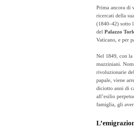
Prima ancora di 
ricercati della s
(1840–42) sotto l
del
Palazzo Torl
Vaticano, e per 
Nel 1849, con la
mazziniani. Nomin
rivoluzionarie de
papale, viene arr
diciotto anni di 
all’esilio perpet
famiglia, gli aver
L’emigrazione