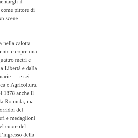
entargli il
 come pittore di
on scene
 nella calotta
ento e copre una
quattro metri e
a Libertà e dalla
inarie — e sei
ca e Agricoltura.
el 1878 anche il
ella Rotonda, ma
corridoi del
iori e medaglioni
nel cuore del
d’ingresso della