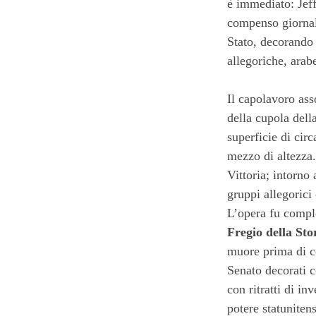
è immediato: Jeff
compenso giornali
Stato, decorando 
allegoriche, arabe
Il capolavoro ass
della cupola dell
superficie di cir
mezzo di altezza.
Vittoria; intorno
gruppi allegoric
L’opera fu comple
Fregio della St
muore prima di co
Senato decorati c
con ritratti di in
potere statunitens