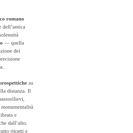
ico romano
e dell’antica
solennità
co
— quella
azione dei
precisione
a.
 prospettiche
su
la distanza. Il
assorilievi,
la monumentalità
ibrata e
che dall’alto.
tto ritratti e