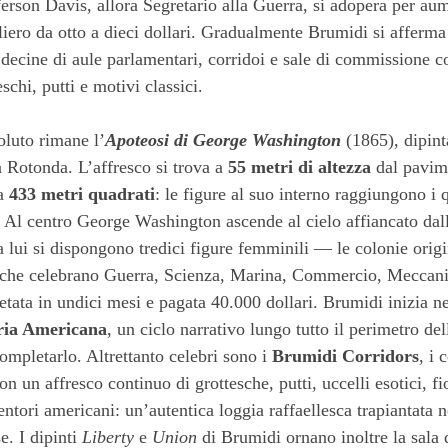
erson Davis, allora Segretario alla Guerra, si adopera per aum
ero da otto a dieci dollari. Gradualmente Brumidi si afferma
decine di aule parlamentari, corridoi e sale di commissione c
schi, putti e motivi classici.
oluto rimane l’
Apoteosi di George Washington
(1865), dipinta
a Rotonda. L’affresco si trova a
55 metri di altezza
dal pavim
ca
433 metri quadrati
: le figure al suo interno raggiungono i 
 Al centro George Washington ascende al cielo affiancato dall
 a lui si dispongono tredici figure femminili — le colonie orig
i che celebrano Guerra, Scienza, Marina, Commercio, Meccani
tata in undici mesi e pagata 40.000 dollari. Brumidi inizia n
oria Americana
, un ciclo narrativo lungo tutto il perimetro d
mpletarlo. Altrettanto celebri sono i
Brumidi Corridors
, i 
on un affresco continuo di grottesche, putti, uccelli esotici, f
ventori americani: un’autentica loggia raffaellesca trapiantata 
e. I dipinti
Liberty
e
Union
di Brumidi ornano inoltre la sala 