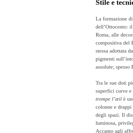
Stile e tecni
La formazione di
dell’Ottocento: il
Roma, alle decora
compositiva del 
stessa adottata d
pigmenti sull’int
assolute; spesso 
Tra le sue doti p
superfici curve e 
trompe l’œil
è uno
colonne e drappi 
degli spazi. Il d
luminosa, privileg
Accanto agli aff