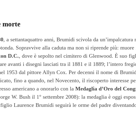
e morte
80
, a settantaquattro anni, Brumidi scivola da un’impalcatura
otonda. Sopravvive alla caduta ma non si riprende più: muore 
ton D.C.
, dove è sepolto nel cimitero di Glenwood. È suo figl
re avanti i disegni lasciati tra il 1881 e il 1889; l’intero fregi
nel 1953 dal pittore Allyn Cox. Per decenni il nome di Brumi
cato, fino a quando, nel Novecento, il riscoperto interesse pe
resso americano a onorarlo con la
Medaglia d’Oro del Cong
orge W. Bush il 1° settembre 2008): la medaglia è oggi espost
l figlio Laurence Brumidi seguirà le orme del padre diventando