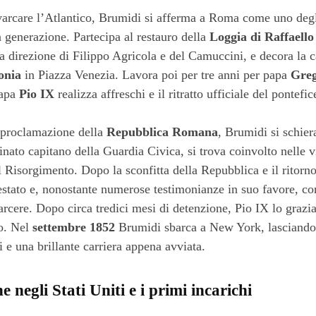
varcare l’Atlantico, Brumidi si afferma a Roma come uno degli
ua generazione. Partecipa al restauro della
Loggia di Raffaello
a direzione di Filippo Agricola e del Camuccini, e decora la 
onia
in Piazza Venezia. Lavora poi per tre anni per papa
Greg
papa
Pio IX
realizza affreschi e il ritratto ufficiale del pontefic
 proclamazione della
Repubblica Romana
, Brumidi si schiera
ato capitano della Guardia Civica, si trova coinvolto nelle 
l Risorgimento. Dopo la sconfitta della Repubblica e il ritorno
estato e, nonostante numerose testimonianze in suo favore, c
carcere. Dopo circa tredici mesi di detenzione, Pio IX lo grazi
uo. Nel
settembre 1852
Brumidi sbarca a New York, lasciando i
i e una brillante carriera appena avviata.
 negli Stati Uniti e i primi incarichi