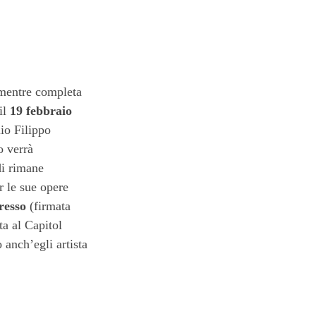
 mentre completa
il
19 febbraio
io Filippo
o verrà
di rimane
r le sue opere
resso
(firmata
a al Capitol
 anch’egli artista