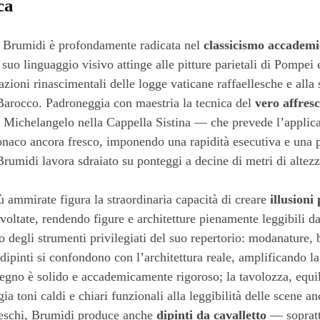
ca
 Brumidi è profondamente radicata nel
classicismo accadem
 suo linguaggio visivo attinge alle pitture parietali di Pompei 
zioni rinascimentali delle logge vaticane raffaellesche e alla 
Barocco. Padroneggia con maestria la tecnica del
vero affres
a Michelangelo nella Cappella Sistina — che prevede l’applic
onaco ancora fresco, imponendo una rapidità esecutiva e una 
Brumidi lavora sdraiato su ponteggi a decine di metri di altezz
iù ammirate figura la straordinaria capacità di creare
illusioni
voltate, rendendo figure e architetture pienamente leggibili dal
 degli strumenti privilegiati del suo repertorio: modanature, b
dipinti si confondono con l’architettura reale, amplificando 
isegno è solido e accademicamente rigoroso; la tavolozza, equil
ia toni caldi e chiari funzionali alla leggibilità delle scene an
reschi, Brumidi produce anche
dipinti da cavalletto
— soprattu