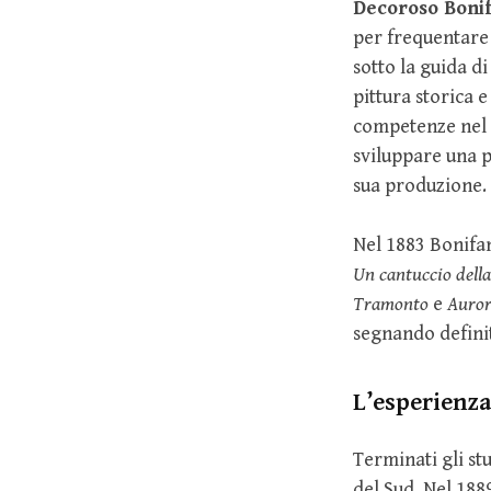
Decoroso Bonifa
per frequentare
sotto la guida d
pittura storica 
competenze nel 
sviluppare una p
sua produzione.
Nel 1883 Bonifan
Un cantuccio della
Tramonto
e
Auro
segnando definit
L’esperienza
Terminati gli st
del Sud. Nel 188