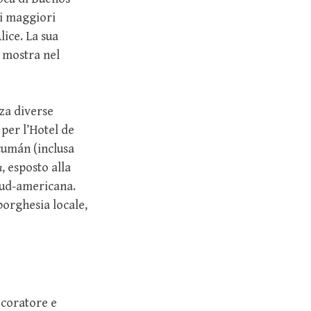
 i maggiori
lice. La sua
a mostra nel
za diverse
 per l’Hotel de
cumán (inclusa
a
, esposto alla
sud-americana.
 borghesia locale,
decoratore e