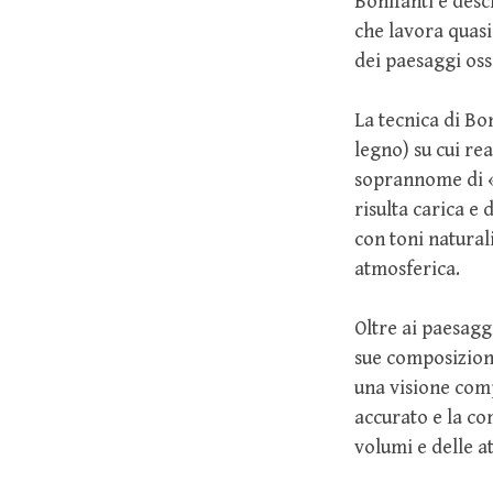
Bonifanti è desc
che lavora quasi
dei paesaggi oss
La tecnica di Bon
legno) su cui rea
soprannome di «e
risulta carica e
con toni natural
atmosferica.
Oltre ai paesagg
sue composizioni
una visione comp
accurato e la co
volumi e delle a