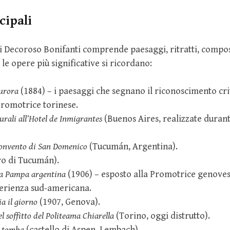
cipali
i Decoroso Bonifanti comprende paesaggi, ritratti, compos
le opere più significative si ricordano:
urora
(1884) – i paesaggi che segnano il riconoscimento cri
Promotrice torinese.
rali all’Hotel de Inmigrantes
(Buenos Aires, realizzate durant
 convento di San Domenico
(Tucumán, Argentina).
ro di Tucumán).
a Pampa argentina
(1906) – esposto alla Promotrice genove
perienza sud-americana.
a il giorno
(1907, Genova).
l soffitto del Politeama Chiarella
(Torino, oggi distrutto).
la tomba
(castello di Aspen, Lembach).