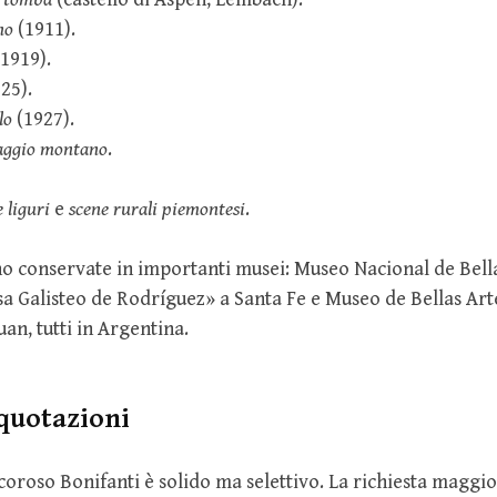
no
(1911).
1919).
25).
lo
(1927).
saggio montano
.
 liguri
e
scene rurali piemontesi
.
no conservate in importanti musei: Museo Nacional de Bell
a Galisteo de Rodríguez» a Santa Fe e Museo de Bellas Art
an, tutti in Argentina.
quotazioni
coroso Bonifanti è solido ma selettivo. La richiesta maggio