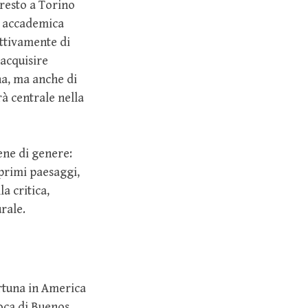
presto a Torino
e accademica
ettivamente di
 acquisire
na, ma anche di
à centrale nella
ene di genere:
 primi paesaggi,
a critica,
rale.
ortuna in America
Boca di Buenos