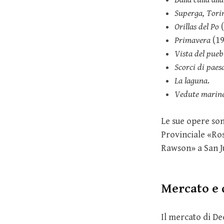
Superga, Tori
Orillas del Po
(
Primavera
(19
Vista del pueb
Scorci di pae
La laguna
.
Vedute marine
Le sue opere so
Provinciale «Ros
Rawson» a San Ju
Mercato e 
Il mercato di De