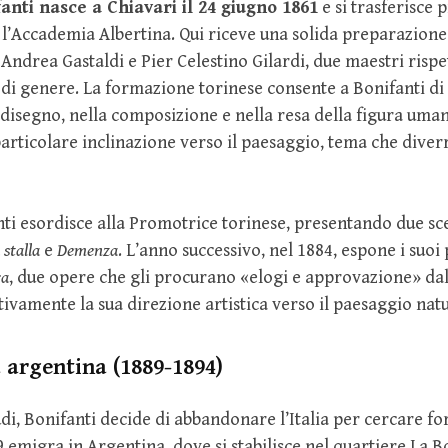
nti nasce a Chiavari il 24 giugno 1861
e si trasferisce 
 l’Accademia Albertina. Qui riceve una solida preparazion
i Andrea Gastaldi e Pier Celestino Gilardi, due maestri risp
e di genere. La formazione torinese consente a Bonifanti di
disegno, nella composizione e nella resa della figura uma
articolare inclinazione verso il paesaggio, tema che diverr
ti esordisce alla Promotrice torinese, presentando due sc
 stalla
e
Demenza
. L’anno successivo, nel 1884, espone i suoi
ra
, due opere che gli procurano «elogi e approvazione» dall
ivamente la sua direzione artistica verso il paesaggio natu
 argentina (1889-1894)
udi, Bonifanti decide di abbandonare l’Italia per cercare f
9 emigra in Argentina, dove si stabilisce nel quartiere La 