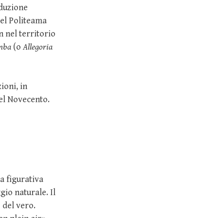
oduzione
del Politeama
n nel territorio
omba
(o
Allegoria
ioni, in
del Novecento.
a figurativa
gio naturale. Il
 del vero.