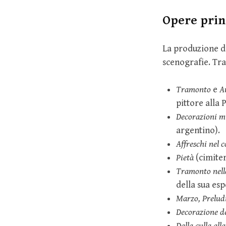
Opere prin
La produzione d
scenografie. Tra 
Tramonto
e
A
pittore alla 
Decorazioni mu
argentino).
Affreschi nel
Pietà
(cimite
Tramonto nell
della sua es
Marzo, Preludi
Decorazione de
Dalla culla al