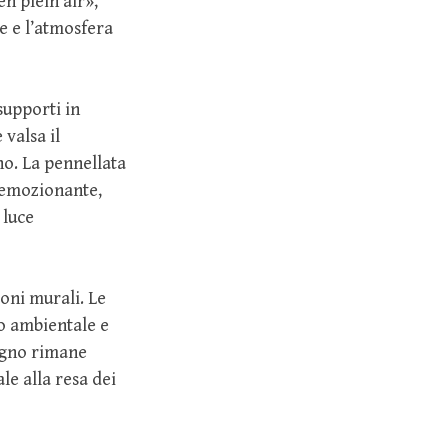
n plein air»,
e e l’atmosfera
 supporti in
 valsa il
no. La pennellata
e emozionante,
 luce
ioni murali. Le
o ambientale e
segno rimane
le alla resa dei