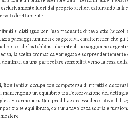
ritto come un pittore «sempre alla ricerca di nuovi motivi e
 esclusivamente fuori dal proprio atelier, catturando la luc
ervati direttamente.
ifanti si distingue per l’uso frequente di tavolette (piccoli
lizza paesaggi luminosi e suggestivi, caratteristica che gli è
l pintor de las tablitas» durante il suo soggiorno argenti
 decisa, la scelta cromatica variegata e sorprendentement
i dominati da una particolare sensibilità verso la resa della
i, Bonifanti si occupa con competenza di ritratti e decoraz
 mantengono un equilibrio tra l’osservazione del dettagli
lessiva armonica. Non predilige eccessi decorativi: il di
mposizione equilibrata, con una tavolozza sobria e funziona
tmosfere.