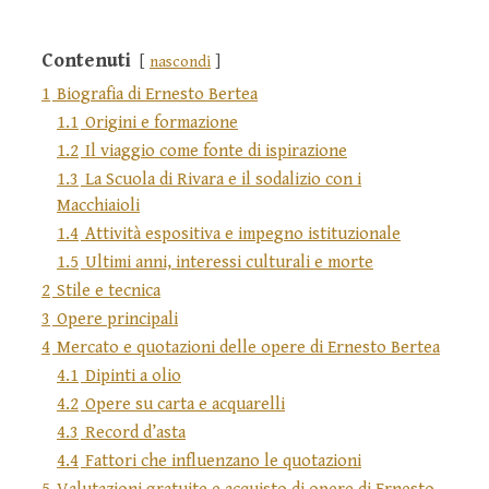
Contenuti
nascondi
1
Biografia di Ernesto Bertea
1.1
Origini e formazione
1.2
Il viaggio come fonte di ispirazione
1.3
La Scuola di Rivara e il sodalizio con i
Macchiaioli
1.4
Attività espositiva e impegno istituzionale
1.5
Ultimi anni, interessi culturali e morte
2
Stile e tecnica
3
Opere principali
4
Mercato e quotazioni delle opere di Ernesto Bertea
4.1
Dipinti a olio
4.2
Opere su carta e acquarelli
4.3
Record d’asta
4.4
Fattori che influenzano le quotazioni