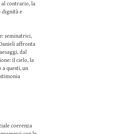
al contrario, la
 dignità e
e: seminatrici,
Danieli affronta
aesaggi, dal
e: il cielo, la
 a questi, un
testimonia
ziale coerenza
mpromessi con le