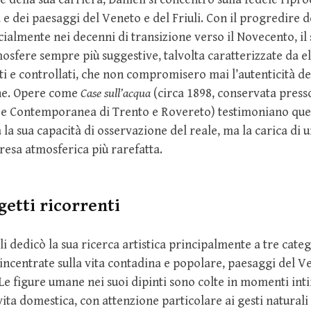
 e dei paesaggi del Veneto e del Friuli. Con il progredire d
ialmente nei decenni di transizione verso il Novecento, il
tmosfere sempre più suggestive, talvolta caratterizzate da 
eti e controllati, che non compromisero mai l’autenticità de
ne. Opere come
Case sull’acqua
(circa 1898, conservata presso
e Contemporanea di Trento e Rovereto) testimoniano ques
la sua capacità di osservazione del reale, ma la carica di u
 resa atmosferica più rarefatta.
getti ricorrenti
i dedicò la sua ricerca artistica principalmente a tre categ
incentrate sulla vita contadina e popolare, paesaggi del V
i. Le figure umane nei suoi dipinti sono colte in momenti int
vita domestica, con attenzione particolare ai gesti naturali