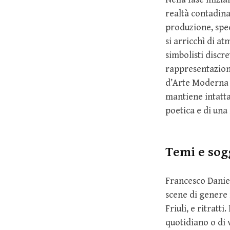
realtà contadina
produzione, spec
si arricchì di a
simbolisti discr
rappresentazio
d’Arte Moderna 
mantiene intatta 
poetica e di una
Temi e sog
Francesco Daniel
scene di genere 
Friuli, e ritratt
quotidiano o di 