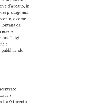
ive d’Arcano, in
dei protagonisti
vecento, e come
, lontana da
a essere
azione Luigi
one e
e pubblicando
oncentrato
utiva e
a tra Ottocento