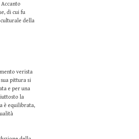
. Accanto
e, di cui fu
culturale della
imento verista
sua pittura si
ata e per una
iuttosto la
 è equilibrata,
ualità
oduzione della