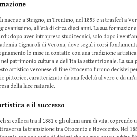
rmazione
i nacque a Strigno, in Trentino, nel 1853 e si trasferì a Ve
iovanissimo, all’età di circa dieci anni. La sua formazione 
rdi: dopo aver intrapreso studi tecnici, solo dopo i vent’an
ccademia Cignaroli di Verona, dove seguì i corsi fondament
egnamento lo mise in contatto con una tradizione artistica
a nel patrimonio culturale dell’Italia settentrionale. La su
testo artistico veronese di fine Ottocento furono decisivi p
io pittorico, caratterizzato da una fedeltà al vero e da un’
resa della luce naturale.
rtistica e il successo
ieli si colloca tra il 1881 e gli ultimi anni di vita, coprendo 
traversa la transizione tra Ottocento e Novecento. Nel 18