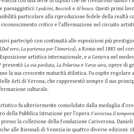
Venezia con una serie di dipinti che ne rivelarono subito l’i
 e paesaggistici:
I pulcini, Boccioli
e
Al bosco
. Questi primi lavo
sibilità particolare alla riproduzione fedele della realtà co
 riconoscimento critico e l’affermazione nel circuito artisti
ssivi partecipò con continuità alle esposizioni più prestigio
(
Dal vero
,
La partenza per l’America
), a Roma nel 1883 nel cor
Esposizione artistica internazionale, e a Genova nel mede
7 presentò
La via perduta, La Pelarina
e
Verso sera
, opere di g
no la sua crescente maturità stilistica. Fu ospite regolare a
 Belle Arti di Verona, che rappresentò sempre il suo princi
fermazione culturale.
 artistico fu ulteriormente consolidato dalla medaglia d’oro
ro della Pubblica Istruzione per l’opera
S’avvicina il tempora
presso la collezione della Fondazione Cariverona. Danieli
he alle Biennali di Venezia in quattro diverse edizioni: 