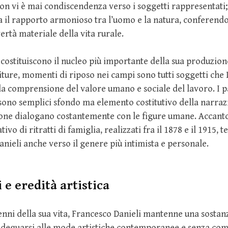
on vi è mai condiscendenza verso i soggetti rappresentati; 
ta il rapporto armonioso tra l’uomo e la natura, conferendo
ertà materiale della vita rurale.
 costituiscono il nucleo più importante della sua produzion
iture, momenti di riposo nei campi sono tutti soggetti che 
a comprensione del valore umano e sociale del lavoro. I p
sono semplici sfondo ma elemento costitutivo della narrazion
ione dialogano costantemente con le figure umane. Accanto
ivo di ritratti di famiglia, realizzati fra il 1878 e il 1915, 
Danieli anche verso il genere più intimista e personale.
 e eredità artistica
enni della sua vita, Francesco Danieli mantenne una sostan
a adeguarsi alle mode artistiche contemporanee e senza co