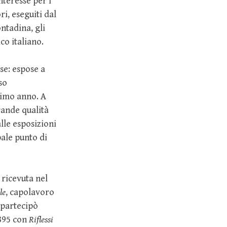
nteresse per i
ri, eseguiti dal
ntadina, gli
co italiano.
se: espose a
so
simo anno. A
rande qualità
lle esposizioni
pale punto di
 ricevuta nel
le
, capolavoro
 partecipò
1895 con
Riflessi