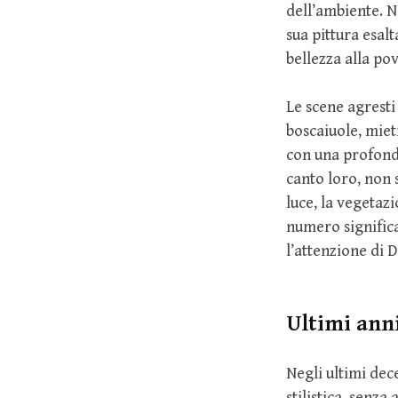
dell’ambiente. N
sua pittura esal
bellezza alla pov
Le scene agresti
boscaiuole, miet
con una profond
canto loro, non 
luce, la vegetaz
numero significat
l’attenzione di 
Ultimi anni
Negli ultimi dec
stilistica, senz