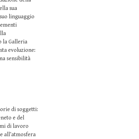
ella sua
 suo linguaggio
elementi
lla
 la Galleria
ta evoluzione:
na sensibilità
orie di soggetti:
eneto e del
imi di lavoro
 e all’atmosfera