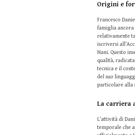
Origini e fo
Francesco Daniel
famiglia ancora g
relativamente ta
iscriversi all’A
Nani. Questo ins
qualità, radicat
tecnica e il con
del suo linguagg
particolare alla 
La carriera a
L’attività di Dan
temporale che at