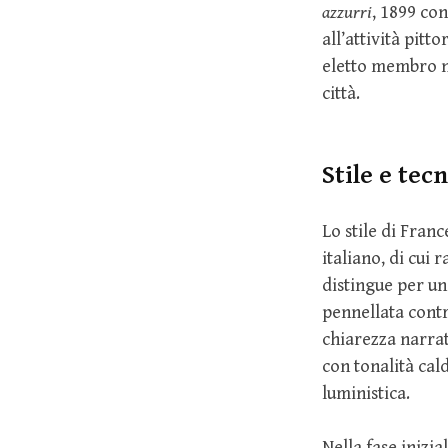
azzurri
, 1899 co
all’attività pitt
eletto membro ne
città.
Stile e tec
Lo stile di Fran
italiano, di cui 
distingue per u
pennellata contr
chiarezza narrat
con tonalità cal
luministica.
Nella fase inizia