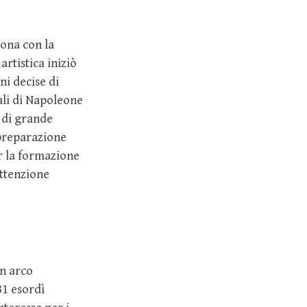
rona con la
artistica iniziò
ni decise di
ali di Napoleone
 di grande
a preparazione
er la formazione
attenzione
un arco
81 esordì