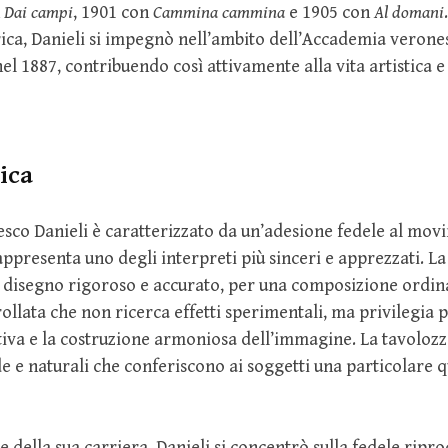
n
Dai campi
, 1901 con
Cammina cammina
e 1905 con
Al domani
orica, Danieli si impegnò nell’ambito dell’Accademia verones
l 1887, contribuendo così attivamente alla vita artistica e 
nica
cesco Danieli è caratterizzato da un’adesione fedele al mov
rappresenta uno degli interpreti più sinceri e apprezzati. La 
n disegno rigoroso e accurato, per una composizione ordin
ollata che non ricerca effetti sperimentali, ma privilegia p
iva e la costruzione armoniosa dell’immagine. La tavolozza
de e naturali che conferiscono ai soggetti una particolare q
le della sua carriera, Danieli si concentrò sulla fedele ripr