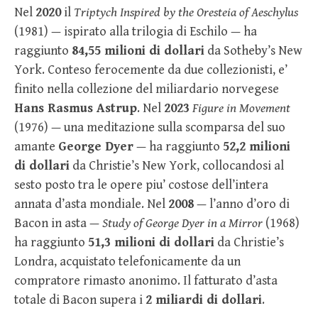
Nel
2020
il
Triptych Inspired by the Oresteia of Aeschylus
(1981) — ispirato alla trilogia di Eschilo — ha
raggiunto
84,55 milioni di dollari
da Sotheby’s New
York. Conteso ferocemente da due collezionisti, e’
finito nella collezione del miliardario norvegese
Hans Rasmus Astrup
. Nel
2023
Figure in Movement
(1976) — una meditazione sulla scomparsa del suo
amante
George Dyer
— ha raggiunto
52,2 milioni
di dollari
da Christie’s New York, collocandosi al
sesto posto tra le opere piu’ costose dell’intera
annata d’asta mondiale. Nel
2008
— l’anno d’oro di
Bacon in asta —
Study of George Dyer in a Mirror
(1968)
ha raggiunto
51,3 milioni di dollari
da Christie’s
Londra, acquistato telefonicamente da un
compratore rimasto anonimo. Il fatturato d’asta
totale di Bacon supera i
2 miliardi di dollari
.