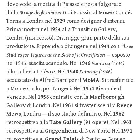
dove vede la mostra di Picasso e resta folgorato
dalla
Strage degli innocenti
di Poussin al Museo Condé.
Torna a Londra nel
1929
come designer d’interni.
Prima mostra nel
1934
alla Transition Gallery,
Londra (insuccesso). Distrugge gran parte della sua
produzione. Riprende a dipingere nel
1944
con
Three
Studies for Figures at the Base of a Crucifixion
— esposto
nel 1945, suscita scandalo. Nel
1946
Painting (1946)
alla Galleria Lefèvre. Nel
1948
Painting (1946)
acquistato da Alfred Barr per il
MoMA
. Si trasferisce
a Monte Carlo, poi Tangeri. Nel
1954
Biennale di
Venezia. Nel
1958
contratto con la
Marlborough
Gallery
di Londra. Nel
1961
si trasferisce al
7 Reece
Mews
, Londra — il suo studio definitivo. Nel
1962
retrospettiva alla
Tate Gallery
(91 opere). Nel
1963
retrospettiva al
Guggenheim
di New York. Nel
1971
retrospettiva al
Grand Palais
di Parigi — George