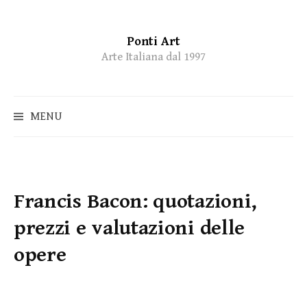
Ponti Art
Skip
Arte Italiana dal 1997
to
content
MENU
Francis Bacon: quotazioni,
prezzi e valutazioni delle
opere