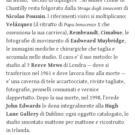
lui stesso, “decido di dipingere”. Al Musée Condé di
Chantilly resta folgorato dalla
Strage degli innocenti
di
Nicolas Poussin
. I riferimenti visivi si moltiplicano:
Velázquez
(il ritratto di
Papa Innocenzo X
che
ossessiona la sua carriera),
Rembrandt
,
Cimabue
, le
fotografie di movimento di
Eadweard Muybridge
,
le immagini mediche e chirurgiche che taglia e
accumula nello studio. Il caos e’ il suo metodo: lo
studio al
7 Reece Mews
di Londra — dove si
trasferisce nel 1961 e dove lavora fino alla morte —
e’ una caverna di tele accartocciate, riviste tagliate,
fotografie, pennelli consumati e vernice
dappertutto. Dopo la sua morte, nel 1998, l’erede
John Edwards
lo dona integralmente alla
Hugh
Lane Gallery
di Dublino: ogni oggetto catalogato, lo
studio smontato mattone per mattone e ricostruito
in Irlanda.