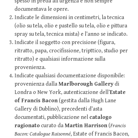
spesso in preda all’urgenza e non sempre
documentava le opere.
Indicate le dimensioni in centimetri, la tecnica
(olio su tela, olio e pastello su tela, olio e pittura
spray su tela, tecnica mista) e l’anno se indicato.
Indicate il soggetto con precisione (figura,
ritratto, papa, crocifissione, tripttico, studio per
ritratto) e qualsiasi informazione sulla
provenienza.
Indicate qualsiasi documentazione disponibile:
provenienza dalla
Marlborough Gallery
di
Londra o New York, autenticazione dell’
Estate
of Francis Bacon
(gestita dalla Hugh Lane
Gallery di Dublino), precedenti d’asta
documentati, pubblicazione nel
catalogo
ragionato
curato da
Martin Harrison
(
Francis
Bacon: Catalogue Raisonné
, Estate of Francis Bacon,