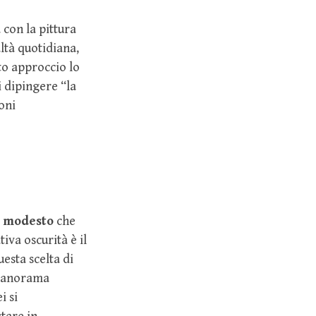
 con la pittura
ltà quotidiana,
sto approccio lo
i dipingere “la
oni
e modesto
che
iva oscurità è il
uesta scelta di
l panorama
i si