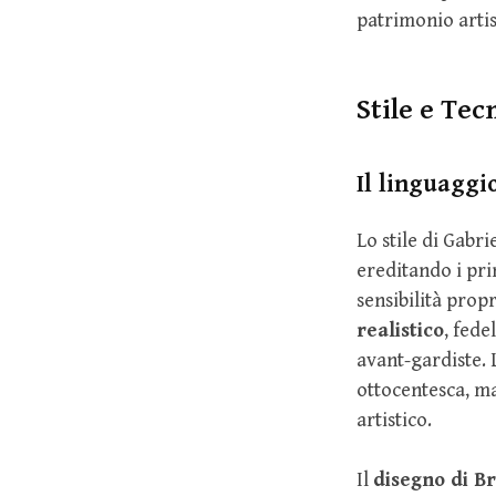
patrimonio artis
Stile e Tec
Il linguaggio
Lo stile di Gabri
ereditando i pri
sensibilità prop
realistico
, fede
avant-gardiste.
ottocentesca, ma
artistico.
Il
disegno di B