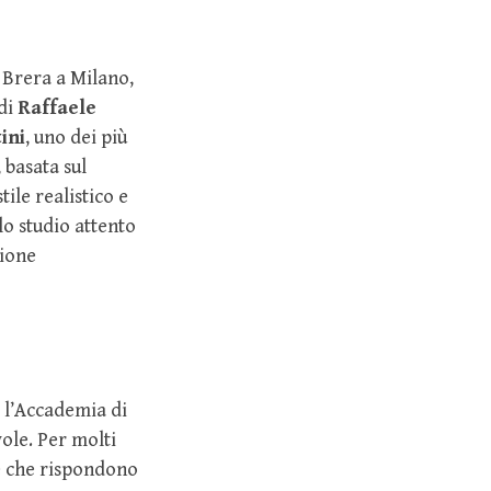
 Brera a Milano,
 di
Raffaele
ini
, uno dei più
 basata sul
ile realistico e
lo studio attento
zione
 l’Accademia di
ole. Per molti
e che rispondono