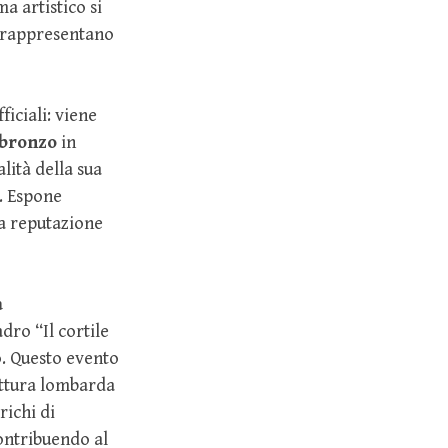
a artistico si
e rappresentano
ficiali: viene
 bronzo
in
lità della sua
o. Espone
ua reputazione
a
dro “Il cortile
o. Questo evento
ittura lombarda
richi di
contribuendo al