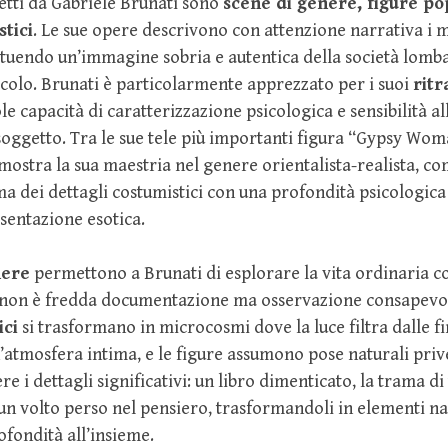
letti da Gabriele Brunati sono
scene di genere, figure pop
tici
. Le sue opere descrivono con attenzione narrativa i 
ituendo un’immagine sobria e autentica della società lomba
secolo. Brunati è particolarmente apprezzato per i suoi
ritr
e capacità di caratterizzazione psicologica e sensibilità al
soggetto. Tra le sue tele più importanti figura “Gypsy Wom
ostra la sua maestria nel genere orientalista-realista, 
ma dei dettagli costumistici con una profondità psicologica 
sentazione esotica.
nere
permettono a Brunati di esplorare la vita ordinaria c
 non è fredda documentazione ma osservazione consapevole
ici
si trasformano in microcosmi dove la luce filtra dalle fin
atmosfera intima, e le figure assumono pose naturali prive 
re i dettagli significativi: un libro dimenticato, la trama d
 un volto perso nel pensiero, trasformandoli in elementi na
fondità all’insieme.