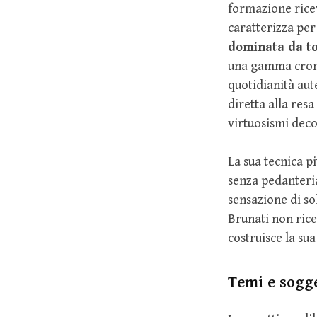
formazione ricev
caratterizza pe
dominata da to
una gamma cromat
quotidianità aut
diretta alla res
virtuosismi deco
La sua tecnica p
senza pedanteria:
sensazione di sol
Brunati non rice
costruisce la s
Temi e sogge