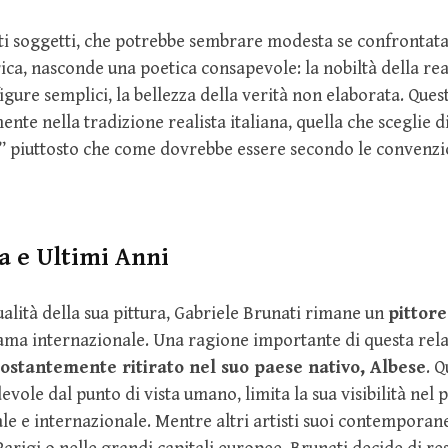
sti soggetti, che potrebbe sembrare modesta se confrontata
rica, nasconde una poetica consapevole: la nobiltà della rea
figure semplici, la bellezza della verità non elaborata. Que
ente nella tradizione realista italiana, quella che sceglie d
è” piuttosto che come dovrebbe essere secondo le convenzi
a e Ultimi Anni
alità della sua pittura, Gabriele Brunati rimane un
pittor
ama internazionale. Una ragione importante di questa relat
costantemente ritirato nel suo paese nativo, Albese
. Q
devole dal punto di vista umano, limita la sua visibilità ne
ale e internazionale. Mentre altri artisti suoi contemporane