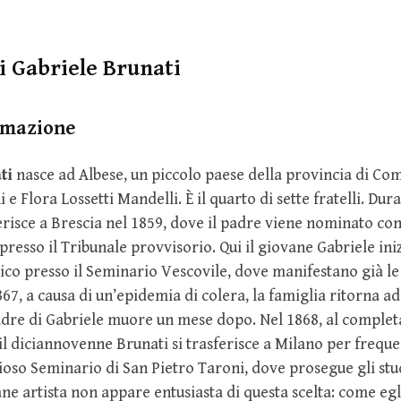
i Gabriele Brunati
rmazione
ti
nasce ad Albese, un piccolo paese della provincia di Com
e Flora Lossetti Mandelli. È il quarto di sette fratelli. Dura
ferisce a Brescia nel 1859, dove il padre viene nominato con
resso il Tribunale provvisorio. Qui il giovane Gabriele iniz
ico presso il Seminario Vescovile, dove manifestano già le
867, a causa di un’epidemia di colera, la famiglia ritorna ad
dre di Gabriele muore un mese dopo. Nel 1868, al comple
 il diciannovenne Brunati si trasferisce a Milano per freque
gioso Seminario di San Pietro Taroni, dove prosegue gli studi
vane artista non appare entusiasta di questa scelta: come egl