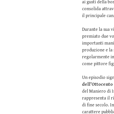
ai gusti della b
consolida attrav
il principale ca
Durante la sua vi
premiato due vo
importanti manif
produzione e la 
regolarmente in 
come pittore fig
Un episodio sign
dell’Ottocent
del Maniero di I
rappresenta il 
di fine secolo. I
carattere pubbli