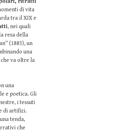
olari, ritratti
momenti di vita
rda tra il XIX e
atti
, nei quali
la resa della
an” (1883), un
combinando una
che va oltre la
on una
 e poetica. Gli
estre, i tessuti
di artifizi.
i una tenda,
rrativi che