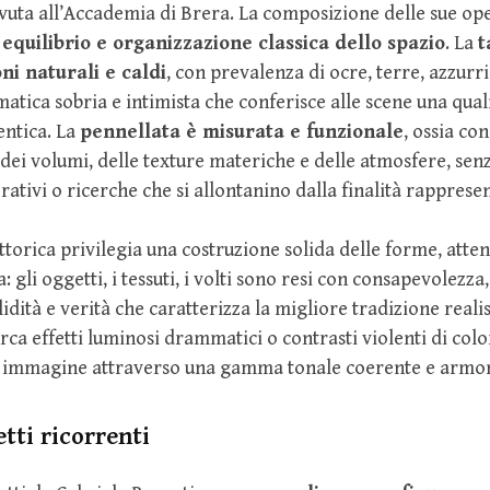
uta all’Accademia di Brera. La composizione delle sue ope
r
equilibrio e organizzazione classica dello spazio
. La
t
ni naturali e caldi
, con prevalenza di ocre, terre, azzurri
ica sobria e intimista che conferisce alle scene una quali
entica. La
pennellata è misurata e funzionale
, ossia c
a dei volumi, delle texture materiche e delle atmosfere, sen
rativi o ricerche che si allontanino dalla finalità rappresen
ittorica privilegia una costruzione solida delle forme, atten
 gli oggetti, i tessuti, i volti sono resi con consapevolezz
idità e verità che caratterizza la migliore tradizione realis
rca effetti luminosi drammatici o contrasti violenti di colo
ua immagine attraverso una gamma tonale coerente e armo
tti ricorrenti