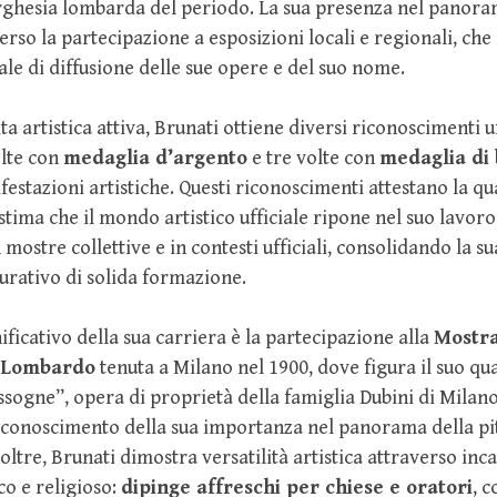
orghesia lombarda del periodo. La sua presenza nel panoram
erso la partecipazione a esposizioni locali e regionali, ch
nale di diffusione delle sue opere e del suo nome.
ta artistica attiva, Brunati ottiene diversi riconoscimenti uf
lte con
medaglia d’argento
e tre volte con
medaglia di
estazioni artistiche. Questi riconoscimenti attestano la qua
stima che il mondo artistico ufficiale ripone nel suo lavor
mostre collettive e in contesti ufficiali, consolidando la s
urativo di solida formazione.
ificativo della sua carriera è la partecipazione alla
Mostr
o Lombardo
tenuta a Milano nel 1900, dove figura il suo qua
ssogne”, opera di proprietà della famiglia Dubini di Milan
riconoscimento della sua importanza nel panorama della p
noltre, Brunati dimostra versatilità artistica attraverso inca
co e religioso:
dipinge affreschi per chiese e oratori
, 