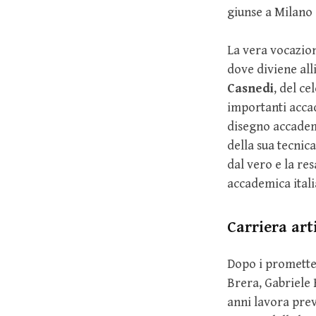
giunse a Milano 
La vera vocazion
dove diviene all
Casnedi
, del ce
importanti accad
disegno accademi
della sua tecnic
dal vero e la re
accademica itali
Carriera art
Dopo i promette
Brera, Gabriele 
anni lavora pre