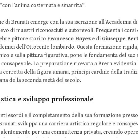
“con l’anima costernata e smarrita”.
e di Brunati emerge con la sua iscrizione all’Accademia di
ievo di maestri riconosciuti e autorevoli. Frequenta i corsi
lebre pittore storico
Francesco Hayez
e di
Giuseppe Bert
emici dell’Ottocento lombardo. Questa formazione rigida,
co e sulla pittura figurativa, pone le fondamenta del suo st
a consapevole. La preparazione ricevuta a Brera evidenzia 
sa corretta della figura umana, principi cardine della tradi
ana della seconda metà del secolo.
istica e sviluppo professionale
nti esordi e il completamento della sua formazione presso
Brunati sviluppa una carriera artistica regolare e consapev
valentemente per una committenza privata, creando oper