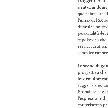
I soggetti predi
e interni domes
quotidiana, rest
l’inizio del XX 
dimostra notevol
personalità del 
capolavoro che m
resa accuratissi
semplice rappre
Le
scene di ge
prospettiva che
interni domest
suggeriscono un’
Brunati sa coglie
l’espressione di
conferiscono pro