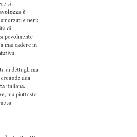
re si
avolozza è
 smorzati e neri:
tà di
onsapevolmente
za mai cadere in
tativa.
ta ai dettagli ma
a, creando una
ta italiana.
re, ma piuttosto
niosa.