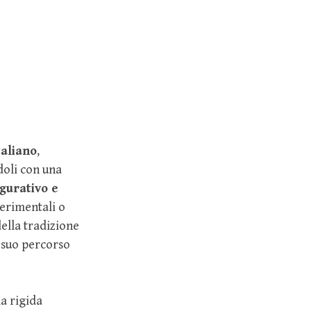
taliano
,
doli con una
igurativo e
sperimentali o
ella tradizione
l suo percorso
la rigida