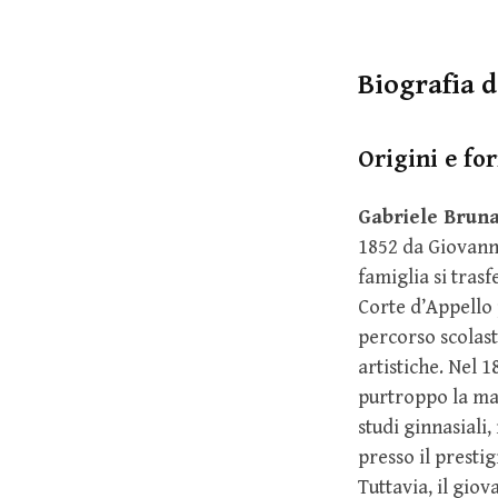
Biografia d
Origini e fo
Gabriele Bruna
1852 da Giovanni 
famiglia si tras
Corte d’Appello p
percorso scolast
artistiche. Nel 1
purtroppo la ma
studi ginnasiali,
presso il presti
Tuttavia, il gio