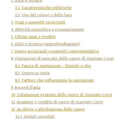
2
Stile e tecnica
2.1
Caratteristiche stilistiche
2.2
Uso del colore e della luce
3
Temi e soggetti ricorrenti
4
Attività espositiva e riconoscimenti
5
Ultimi anni e eredità
6
Stile e tecnica (approfondimento)
7
Opere principali e soggetti rappresentativi
8
Quotazioni di mercato delle opere di Giacinto Corsi
8.1
Fascia di quotazione – Dipinti a olio
8.2
Opere su carta
8.3
Fattori che influenzano le quotazioni
9
Record d’asta
10
Valutazioni gratuite delle opere di Giacinto Corsi
11
Acquisto e vendita di opere di Giacinto Corsi
12
Archivio e attribuzione delle opere
12.1
Artisti correlati