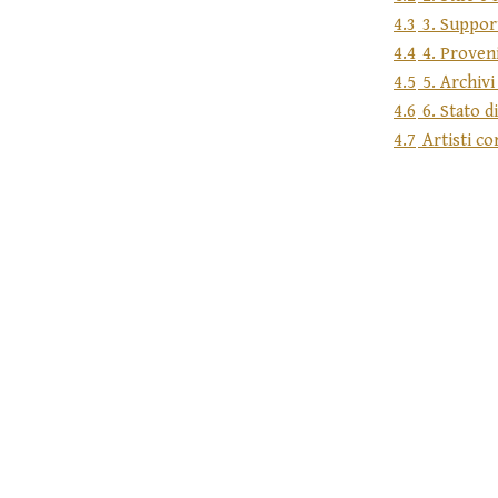
4.3
3. Support
4.4
4. Proven
4.5
5. Archivi
4.6
6. Stato 
4.7
Artisti co