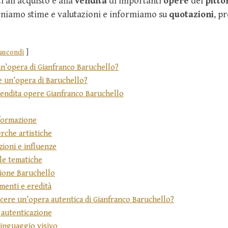
 all’acquisto e alla
vendita
di importanti
opere
del
pitto
rniamo stime e valutazioni e informiamo su
quotazioni
, pr
ascondi
n’opera di Gianfranco Baruchello?
 un’opera di Baruchello?
endita opere Gianfranco Baruchello
 formazione
rche artistiche
zioni e influenze
 le tematiche
ione Baruchello
menti e eredità
ere un’opera autentica di Gianfranco Baruchello?
 autenticazione
 linguaggio visivo