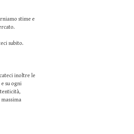
forniamo stime e
ercato.
eci subito.
cateci inoltre le
 e su ogni
tenticità,
o massima