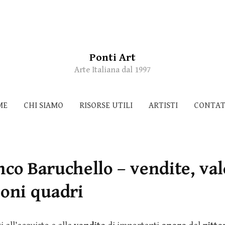
Ponti Art
Arte Italiana dal 1997
ME
CHI SIAMO
RISORSE UTILI
ARTISTI
CONTAT
co Baruchello – vendite, val
ioni quadri