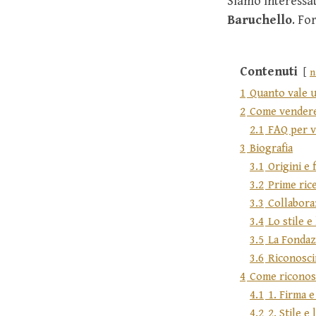
Siamo interessati
Baruchello
. Fo
Contenuti
n
1
Quanto vale u
2
Come vendere
2.1
FAQ per v
3
Biografia
3.1
Origini e
3.2
Prime rice
3.3
Collabora
3.4
Lo stile e
3.5
La Fondaz
3.6
Riconosci
4
Come riconosc
4.1
1. Firma e
4.2
2. Stile e