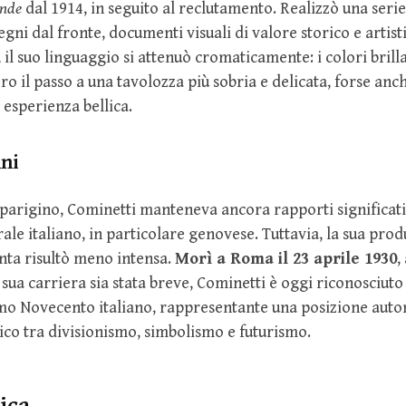
nde
dal 1914, in seguito al reclutamento. Realizzò una seri
segni dal fronte, documenti visuali di valore storico e artis
il suo linguaggio si attenuò cromaticamente: i colori brilla
ro il passo a una tavolozza più sobria e delicata, forse an
 esperienza bellica.
nni
parigino, Cominetti manteneva ancora rapporti significati
ale italiano, in particolare genovese. Tuttavia, la sua prod
nta risultò meno intensa.
Morì a Roma il 23 aprile 1930
,
 sua carriera sia stata breve, Cominetti è oggi riconosciut
imo Novecento italiano, rappresentante una posizione aut
co tra divisionismo, simbolismo e futurismo.
nica