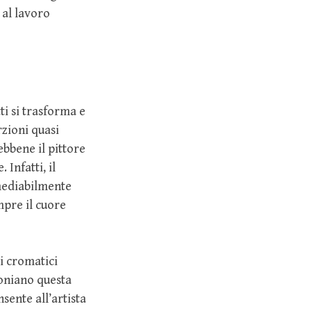
 al lavoro
ti si trasforma e
zioni quasi
bbene il pittore
Infatti, il
imediabilmente
mpre il cuore
ti cromatici
oniano questa
ente all’artista