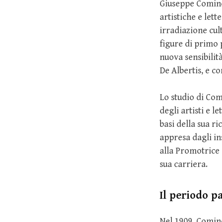
Giuseppe Cominet
artistiche e let
irradiazione cul
figure di primo 
nuova sensibilit
De Albertis, e c
Lo studio di Co
degli artisti e l
basi della sua ri
appresa dagli in
alla Promotrice
sua carriera.
Il periodo p
Nel 1909, Comine