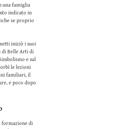
in una famiglia
nto indicato in
anche se proprio
tti iniziò i suoi
di Belle Arti di
 Simbolismo e sul
orbì le lezioni
i familiari, il
gure, e poco dopo
o
a formazione di