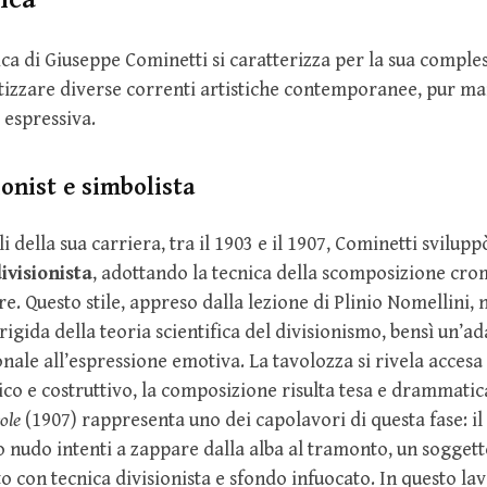
tica di Giuseppe Cominetti si caratterizza per la sua comples
tetizzare diverse correnti artistiche contemporanee, pur 
 espressiva.
ionist e simbolista
li della sua carriera, tra il 1903 e il 1907, Cominetti svilup
ivisionista
, adottando la tecnica della scomposizione crom
re. Questo stile, appreso dalla lezione di Plinio Nomellini, 
rigida della teoria scientifica del divisionismo, bensì un’
nale all’espressione emotiva. La tavolozza si rivela accesa e
co e costruttivo, la composizione risulta tesa e drammatic
ole
(1907) rappresenta uno dei capolavori di questa fase: i
o nudo intenti a zappare dalla alba al tramonto, un sogget
to con tecnica divisionista e sfondo infuocato. In questo l