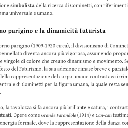
sione
simbolista
della ricerca di Cominetti, con riferimenti
ema universale e umano.
smo parigino e la dinamicità futurista
orno parigino (1909-1920 circa), il divisionismo di Cominet
a pennellata diventa ancora più vigorosa, assumendo propor
he virgole di colore che creano dinamismo e movimento. Se
esto del Futurismo, la sua adesione rimase breve e parziale. 
a della rappresentazione del corpo umano contrastava irr
centrale di Cominetti per la figura umana, la quale resta se
.
, la tavolozza si fa ancora più brillante e satura, i contras
ntuati. Opere come
Grande Farandole
(1914) e
Can-can
testim
energia formale, dove la rappresentazione della danza cons