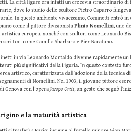
ti. La città ligure era infatti un crocevia straordinario di
terarie, dove lo studio dello scultore Pietro Capurro fungev
turale. In questo ambiente vivacissimo, Cominetti entrò in
piano come il pittore divisionista
Plinio Nomellini
, uno d
à artistica europea, nonché con scultori come Leonardo Bi
on scrittori come Camillo Sbarbaro e Pier Baratano.
minetti in via Leonardo Montaldo divenne rapidamente un l
etterati più significativi della Liguria. In questo contesto fu
cerca artistico, caratterizzata dall’adozione della tecnica
di
segnamenti di Nomellini. Nel 1903, il giovane pittore eso
 di Genova con l’opera
Jacopo Ortis
, un gesto che segnò l’iniz
arigino e la maturità artistica
tti si trasferì a Parigi insieme al fratello minore Gian Mar