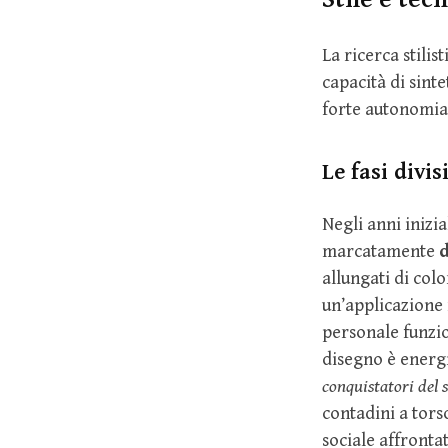
La ricerca stilis
capacità di sin
forte autonomia
Le fasi divis
Negli anni inizia
marcatamente
d
allungati di colo
un’applicazione 
personale funzio
disegno è energi
conquistatori del s
contadini a tors
sociale affronta