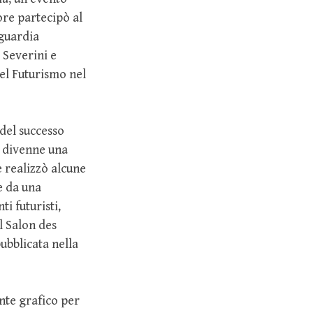
tore partecipò al
nguardia
 Severini e
el Futurismo nel
del successo
 divenne una
re realizzò alcune
e da una
i futuristi,
l Salon des
pubblicata nella
nte grafico per