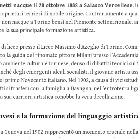
etti nacque il 28 ottobre 1882 a Salasco Vercellese
, 
oprietari terrieri di nobile origine. Contrariamente a qua
 non nacque a Torino bensì nel Piemonte settentrionale, 
te la sua principale formazione artistica.
di liceo presso il Liceo Massimo d’Azeglio di Torino, Comine
otto la guida del rinomato pittore Milani presso l’Accademia 
o ambiente culturale torinese, denso di dibattiti teorici sul
ché degli emergenti ideali socialisti, il giovane artista ass
l primo Novecento italiano. Nel 1902, a causa di vicissitudin
i si trasferì con la famiglia a Davagna, nell’entroterra li
a sua carriera artistica conobbe la vera decollazione.
ovesi e la formazione del linguaggio artistic
o a Genova nel 1902 rappresentò un momento cruciale nell