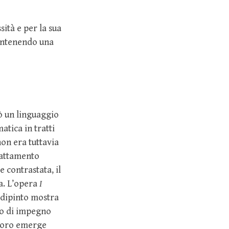
sità e per la sua
mantenendo una
pò un linguaggio
atica in tratti
non era tuttavia
adattamento
 contrastata, il
a. L’opera
I
l dipinto mostra
to di impegno
avoro emerge