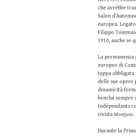
che avrebbe trasf
Salon d’Automne 
europea. Legato 
Filippo Tommaso 
1910, anche se q
La permanenza pa
europeo di Comi
tappa obbligata p
delle sue opere 
dinamicità forma
benché sempre co
Indépendants c
rivista
Montjoie
.
Durante la Prim