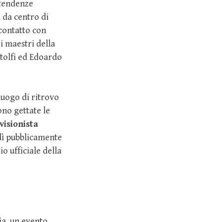
 tendenze
a da centro di
 contatto con
ei maestri della
stolfi ed Edoardo
uogo di ritrovo
rono gettate le
visionista
rdì pubblicamente
io ufficiale della
ia, un evento