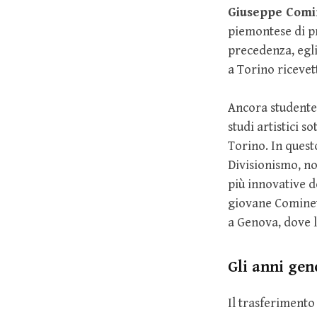
Giuseppe Comin
piemontese di pr
precedenza, egli
a Torino ricevet
Ancora studente 
studi artistici s
Torino. In quest
Divisionismo, non
più innovative de
giovane Cominett
a Genova, dove l
Gli anni gen
Il trasferiment