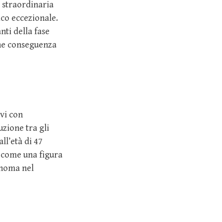
e straordinaria
tico eccezionale.
nti della fase
che conseguenza
vi con
uzione tra gli
 all’età di 47
o come una figura
onoma nel