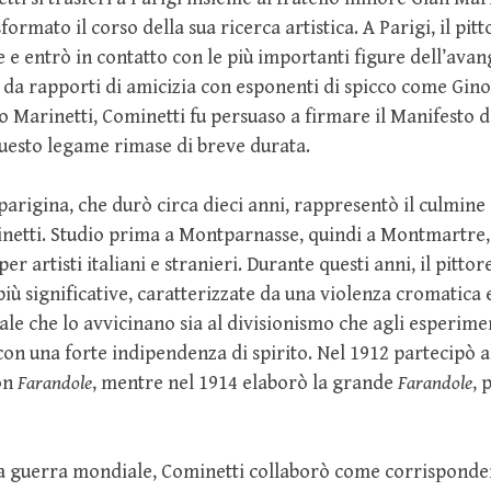
ormato il corso della sua ricerca artistica. A Parigi, il pit
e entrò in contatto con le più importanti figure dell’ava
da rapporti di amicizia con esponenti di spicco come Gino
Marinetti, Cominetti fu persuaso a firmare il Manifesto d
uesto legame rimase di breve durata.
rigina, che durò circa dieci anni, rappresentò il culmine 
netti. Studio prima a Montparnasse, quindi a Montmartre,
er artisti italiani e stranieri. Durante questi anni, il pitto
più significative, caratterizzate da una violenza cromatica 
le che lo avvicinano sia al divisionismo che agli esperiment
n una forte indipendenza di spirito. Nel 1912 partecipò a
on
Farandole
, mentre nel 1914 elaborò la grande
Farandole
, 
a guerra mondiale, Cominetti collaborò come corrisponde