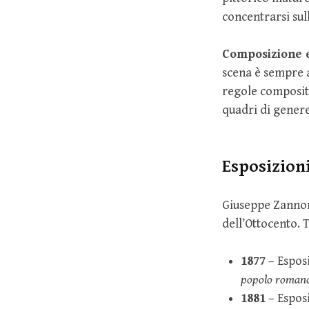
concentrarsi sul
Composizione e
scena è sempre 
regole compositi
quadri di genere
Esposizioni
Giuseppe Zannoni
dell’Ottocento. 
1877
– Esposi
popolo romano 
1881
– Esposi