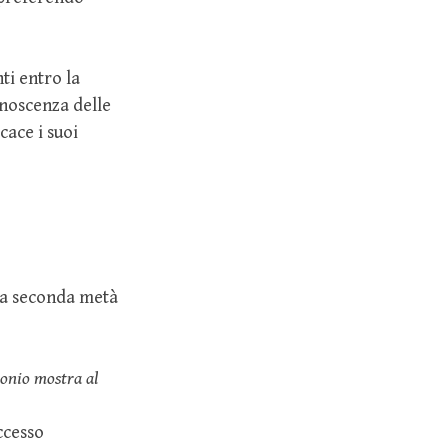
ti entro la
noscenza delle
cace i suoi
lla seconda metà
onio mostra al
ccesso