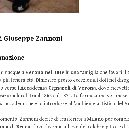
di Giuseppe Zannoni
rmazione
ni nacque a
Verona nel 1849
in una famiglia che favorì il 
la più tenera età. Dimostrò presto eccezionali doti nel dise
o verso l’
Accademia Cignaroli di Verona
, dove ricevet
sizioni locali tra il 1865 e il 1871. La formazione veronese
asi accademiche e lo introdusse all’ambiente artistico del V
omento, Zannoni decise di trasferirsi a
Milano
per complet
mia di Brera
, dove divenne allievo del celebre pittore di 