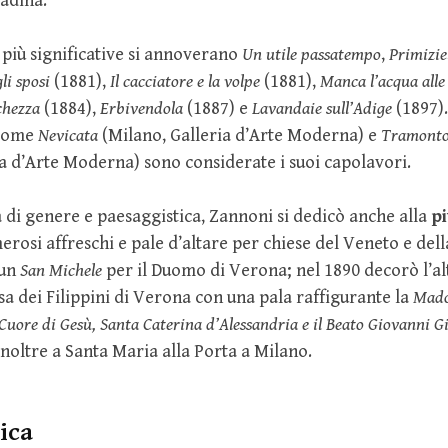
tadina.
 più significative si annoverano
Un utile passatempo
,
Primizie
li sposi
(1881),
Il cacciatore e la volpe
(1881),
Manca l’acqua alle
chezza
(1884),
Erbivendola
(1887) e
Lavandaie sull’Adige
(1897)
 come
Nevicata
(Milano, Galleria d’Arte Moderna) e
Tramonto 
a d’Arte Moderna) sono considerate i suoi capolavori.
ra di genere e paesaggistica, Zannoni si dedicò anche alla
pi
rosi affreschi e pale d’altare per chiese del Veneto e del
 un
San Michele
per il Duomo di Verona; nel 1890 decorò l’al
sa dei Filippini di Verona con una pala raffigurante la
Mado
Cuore di Gesù, Santa Caterina d’Alessandria e il Beato Giovanni 
inoltre a Santa Maria alla Porta a Milano.
nica