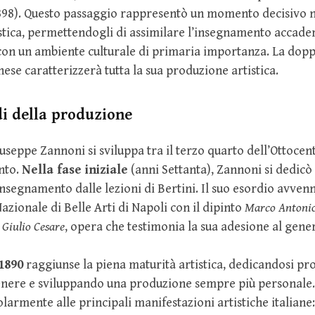
98). Questo passaggio rappresentò un momento decisivo n
stica, permettendogli di assimilare l’insegnamento accad
 con un ambiente culturale di primaria importanza. La dop
ese caratterizzerà tutta la sua produzione artistica.
di della produzione
iuseppe Zannoni si sviluppa tra il terzo quarto dell’Ottocen
nto.
Nella fase iniziale
(anni Settanta), Zannoni si dedicò 
insegnamento dalle lezioni di Bertini. Il suo esordio avven
azionale di Belle Arti di Napoli con il dipinto
Marco Antonio
 Giulio Cesare
, opera che testimonia la sua adesione al gener
 1890
raggiunse la piena maturità artistica, dedicandosi p
genere e sviluppando una produzione sempre più personale.
larmente alle principali manifestazioni artistiche italiane