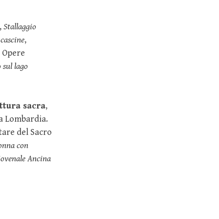
,
Stallaggio
 cascine
,
. Opere
sul lago
ttura sacra
,
la Lombardia.
tare del Sacro
nna con
Giovenale Ancina