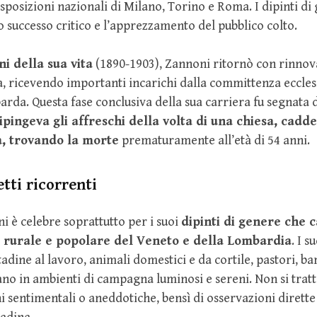
esposizioni nazionali di Milano, Torino e Roma. I dipinti di
 successo critico e l’apprezzamento del pubblico colto.
ni della sua vita
(1890-1903), Zannoni ritornò con rinno
ra, ricevendo importanti incarichi dalla committenza ecclesi
rda. Questa fase conclusiva della sua carriera fu segnata 
pingeva gli affreschi della volta di una chiesa, cadd
, trovando la morte
prematuramente all’età di 54 anni.
tti ricorrenti
 è celebre soprattutto per i suoi
dipinti di genere che 
a rurale e popolare del Veneto e della Lombardia
. I s
adine al lavoro, animali domestici e da cortile, pastori, b
no in ambienti di campagna luminosi e sereni. Non si tratt
 sentimentali o aneddotiche, bensì di osservazioni dirette