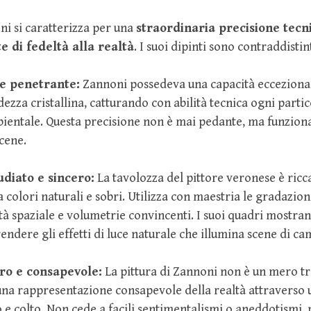
oni si caratterizza per una
straordinaria precisione tecn
e di fedeltà alla realtà
. I suoi dipinti sono contraddistin
 e penetrante:
Zannoni possedeva una capacità eccezionale
dezza cristallina, catturando con abilità tecnica ogni partic
entale. Questa precisione non è mai pedante, ma funziona
scene.
diato e sincero:
La tavolozza del pittore veronese è ricc
 colori naturali e sobri. Utilizza con maestria le gradazion
à spaziale e volumetrie convincenti. I suoi quadri mostran
rendere gli effetti di luce naturale che illumina scene di c
ro e consapevole:
La pittura di Zannoni non è un mero tr
una rappresentazione consapevole della realtà attraverso 
 e colto. Non cede a facili sentimentalismi o aneddotismi,