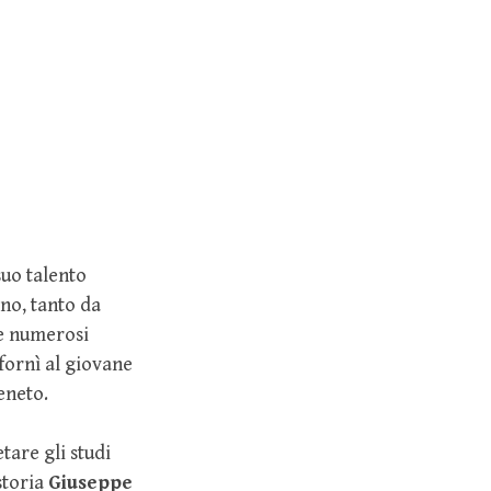
suo talento
gno, tanto da
te numerosi
 fornì al giovane
eneto.
are gli studi
storia
Giuseppe