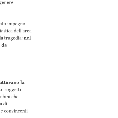
 genere
vato impegno
astica dell’area
da tragedia:
nel
e da
catturano la
uoi soggetti
ambini che
a di
 e convincenti