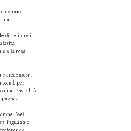
ica e una
ti da:
 di definire i
olarità
le alla resa
a e armoniosa,
i tonali per
o una sensibilità
ampagna.
ompe-l’oeil
un linguaggio
 preferendo