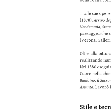
della realtà con
Tra le sue opere
(1878),
Arrivo deg
Vendemmia
,
Stan
paesaggistiche
(Verona, Galleri
Oltre alla pittu
realizzando nume
Nel 1880 eseguì
Cuore nella chie
Bambino, il Sacro 
Assunta
. Lavorò 
Stile e tec