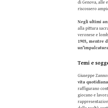
di Genova, alle 
riscossero ampio
Negli ultimi an
alla pittura sac
veronese e lomba
1903, mentre di
un’impalcatura
Temi e sogge
Giuseppe Zannoni
vita quotidian
raffigurano cont
giocano e lavora
rappresentazioni