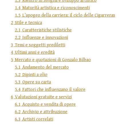
1.3
Rientro in Siviglia e sviluppo artistico
1.4
Maturità artistica e riconoscimenti
1.5
L’apogeo della carriera: il ciclo delle Cigarreras
2
Stile e tecnica
2.1
Caratteristiche stilistiche
2.2
Influenze e innovazioni
3
Temi e soggetti prediletti
4
Ultimi anni e eredità
5
Mercato e quotazioni di Gonzalo Bilbao
5.1
Andamento del mercato
5.2
Dipinti a olio
5.3
Opere su carta
5.4
Fattori che influenzano il valore
6
Valutazioni gratuite e servizi
6.1
Acquisto e vendita di opere
6.2
Archivio e attribuzione
6.3
Artisti correlati