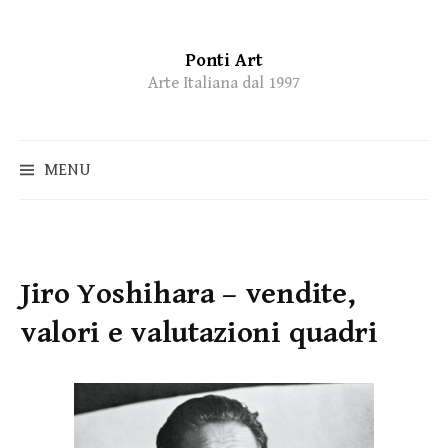
Ponti Art
Skip
Arte Italiana dal 1997
to
content
MENU
Jiro Yoshihara – vendite,
valori e valutazioni quadri