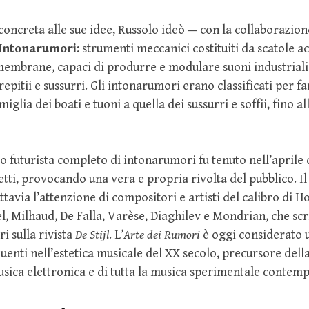
oncreta alle sue idee, Russolo ideò — con la collaborazion
Intonarumori
: strumenti meccanici costituiti da scatole a
membrane, capaci di produrre e modulare suoni industriali
repitii e sussurri. Gli intonarumori erano classificati per fa
iglia dei boati e tuoni a quella dei sussurri e soffii, fino a
o futurista completo di intonarumori fu tenuto nell’aprile 
tti, provocando una vera e propria rivolta del pubblico. Il
ttavia l’attenzione di compositori e artisti del calibro di 
el, Milhaud, De Falla, Varèse, Diaghilev e Mondrian, che scr
i sulla rivista
De Stijl
. L’
Arte dei Rumori
è oggi considerato u
luenti nell’estetica musicale del XX secolo, precursore dell
musica elettronica e di tutta la musica sperimentale contem