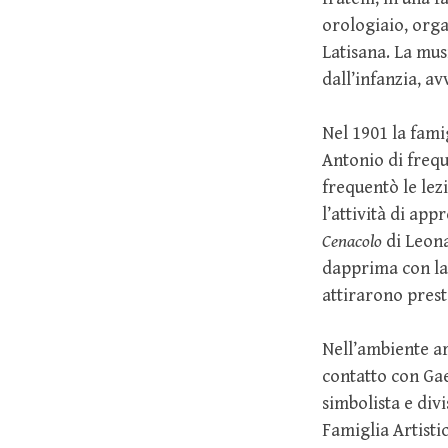
orologiaio, orga
Latisana. La mus
dall’infanzia, av
Nel 1901 la fami
Antonio di frequ
frequentò le lez
l’attività di ap
Cenacolo
di Leona
dapprima con la 
attirarono prest
Nell’ambiente ar
contatto con Gae
simbolista e div
Famiglia Artisti