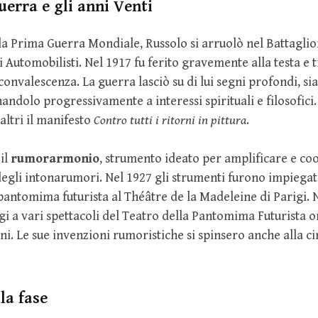
erra e gli anni Venti
lla Prima Guerra Mondiale, Russolo si arruolò nel Battagl
ti Automobilisti. Nel 1917 fu ferito gravemente alla testa e 
convalescenza. La guerra lasciò su di lui segni profondi, sia 
nandolo progressivamente a interessi spirituali e filosofici
altri il manifesto
Contro tutti i ritorni in pittura
.
 il
rumorarmonio
, strumento ideato per amplificare e co
 degli intonarumori. Nel 1927 gli strumenti furono impiegati
 pantomima futurista al Théâtre de la Madeleine di Parigi. 
gi a vari spettacoli del Teatro della Pantomima Futurista o
i. Le sue invenzioni rumoristiche si spinsero anche alla 
la fase