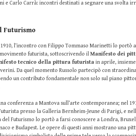
 e Carlo Carrà: incontri destinati a segnare una svolta irr
al Futurismo
 1910, l’incontro con Filippo Tommaso Marinetti lo portò 
 movimento futurista, sottoscrivendo il
Manifesto dei pitt
ifesto tecnico della pittura futurista
in aprile, insieme
everini. Da quel momento Russolo partecipò con straordina
endo un contributo fondamentale non solo sul piano pitto
.
una conferenza a Mantova sull’arte contemporanea; nel 191
uturista presso la Galleria Bernheim-Jeune di Parigi, e nel
del Futurismo lo portò a farsi conoscere a Londra, Bruxell
co e Budapest. Le opere di questi anni mostrano una pitt
divisionismo simbolista delle prime tele verso la scompos