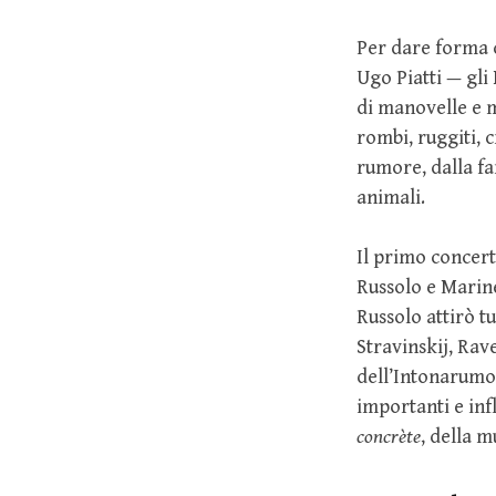
Per dare forma c
Ugo Piatti — gli
di manovelle e 
rombi, ruggiti, c
rumore, dalla fam
animali.
Il primo concert
Russolo e Marine
Russolo attirò tu
Stravinskij, Rav
dell’Intonarumor
importanti e inf
concrète
, della 