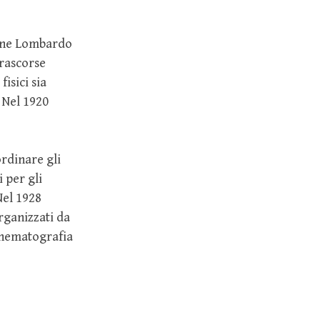
ione Lombardo
trascorse
fisici sia
. Nel 1920
ordinare gli
 per gli
Nel 1928
rganizzati da
cinematografia