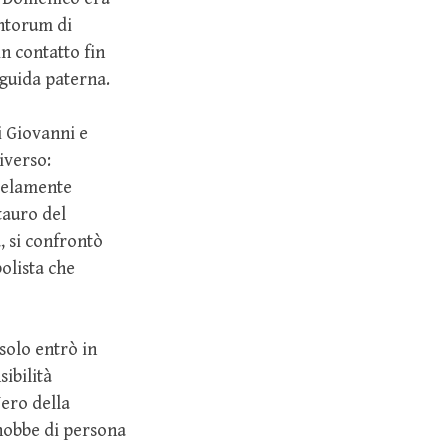
antorum di
n contatto fin
 guida paterna.
i Giovanni e
iverso:
llelamente
tauro del
, si confrontò
olista che
ssolo entrò in
ibilità
Nero della
onobbe di persona