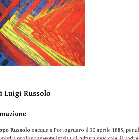
i Luigi Russolo
rmazione
ippo Russolo
nacque a Portogruaro il 30 aprile 1885, penu
 famiglia profondamente intrisa di cultura musicale: il pad