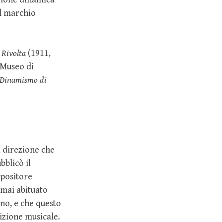
il marchio
 Rivolta
(1911,
 Museo di
Dinamismo di
a direzione che
bblicò il
mpositore
rmai abituato
ano, e che questo
izione musicale.