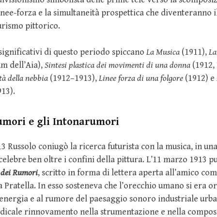
linee-forza e la simultaneità prospettica che diventeranno 
turismo pittorico.
 significativi di questo periodo spiccano
La Musica
(1911),
La
 dell’Aia),
Sintesi plastica dei movimenti di una donna
(1912,
tà della nebbia
(1912–1913),
Linee forza di una folgore
(1912) e
13).
umori e gli Intonarumori
13 Russolo coniugò la ricerca futurista con la musica, in un
elebre ben oltre i confini della pittura. L’11 marzo 1913 pu
 dei Rumori
, scritto in forma di lettera aperta all’amico co
a Pratella. In esso sosteneva che l’orecchio umano si era o
ll’energia e al rumore del paesaggio sonoro industriale urb
adicale rinnovamento nella strumentazione e nella compos