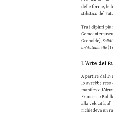
delle forme, le 
stilistico del Fu
Tra i dipinti più
Gemeentemuseum
Grenoble),
Solidi
un’Automobile
(19
L’Arte dei R
A partire dal 19
lo avrebbe reso c
manifesto
L’Arte
Francesco Balill
alla velocità, a
richiedeva un r