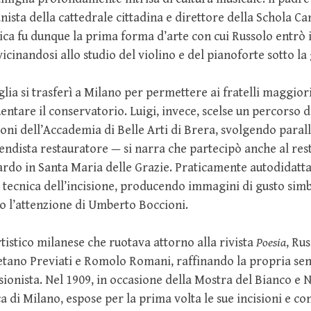
nista della cattedrale cittadina e direttore della Schola C
ica fu dunque la prima forma d’arte con cui Russolo entrò i
vicinandosi allo studio del violino e del pianoforte sotto la
glia si trasferì a Milano per permettere ai fratelli maggior
entare il conservatorio. Luigi, invece, scelse un percorso d
ioni dell’Accademia di Belle Arti di Brera, svolgendo para
prendista restauratore — si narra che partecipò anche al res
rdo in Santa Maria delle Grazie. Praticamente autodidatta
tecnica dell’incisione, producendo immagini di gusto simb
o l’attenzione di Umberto Boccioni.
tistico milanese che ruotava attorno alla rivista
Poesia
, Ru
tano Previati e Romolo Romani, raffinando la propria sens
isionista. Nel 1909, in occasione della Mostra del Bianco e 
ca di Milano, espose per la prima volta le sue incisioni e c