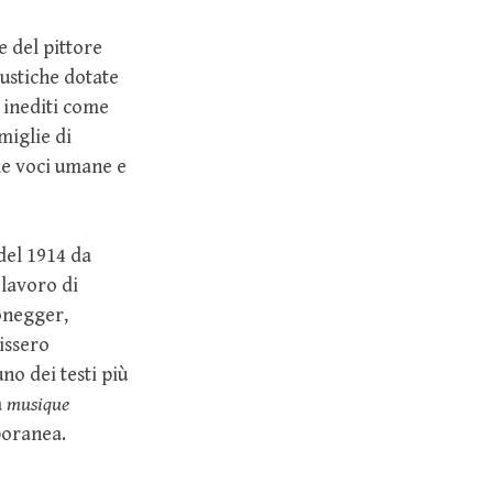
e del pittore
custiche dotate
 inediti come
miglie di
lle voci umane e
del 1914 da
 lavoro di
Honegger,
issero
no dei testi più
a
musique
poranea.