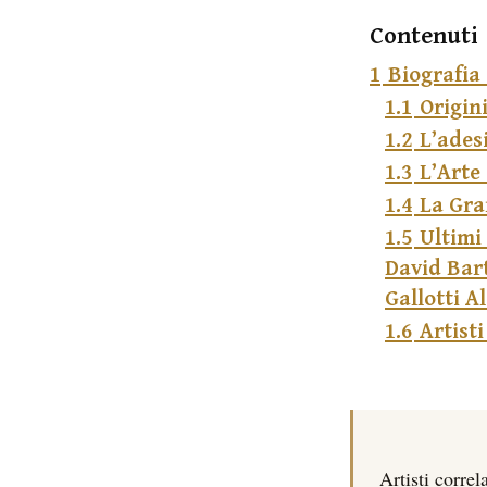
Contenuti
1
Biografia 
1.1
Origin
1.2
L’ades
1.3
L’Arte
1.4
La Gra
1.5
Ultimi 
David Bart
Gallotti A
1.6
Artisti
Artisti correla