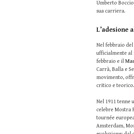
Umberto Boccioni
sua carriera.
L’adesione 
Nel febbraio del
ufficialmente al
febbraio e il
Man
Carrà, Balla e S
movimento, offr
critico e teorico
Nel 1911 tenne 
celebre Mostra F
tournée europea 
Amsterdam, Mona
evoluzione: dal 