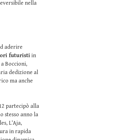
eversibile nella
ad aderire
ori futuristi
in
 a Boccioni,
ria dedizione al
rico ma anche
2 partecipò alla
lo stesso anno la
es, L’Aja,
ura in rapida
izione dinamica