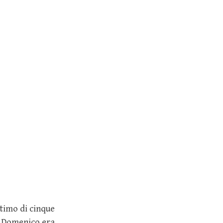
ltimo di cinque
re Domenico era