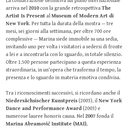
La consacrazione definitiva sul piano internazionale
arriva nel
2010
con la grande retrospettiva
The
Artist Is Present
al
Museum of Modern Art di
New York
. Per tutta la durata della mostra — tre
mesi, sei giorni alla settimana, per oltre 700 ore
complessive — Marina siede immobile su una sedia,
invitando uno per volta i visitatori a sedersi di fronte
a lei e a incontrarla con lo sguardo, in totale silenzio.
Oltre 1.500 persone partecipano a questa esperienza
straordinaria, in un’opera che trasforma il tempo, la
presenza e lo sguardo in materia emotiva condivisa.
Tra i riconoscimenti successivi, si ricordano anche il
Niedersächsischer Kunstpreis
(2003), il
New York
Dance and Performance Award
(2003) e
numerose lauree honoris causa. Nel
2007
fonda il
Marina Abramović Institute (MAI)
,