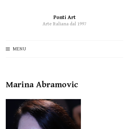
Ponti Art
Skip
Arte Italiana dal 1997
to
content
MENU
Marina Abramovic