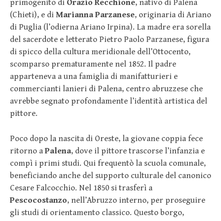
primogenito di
Orazio Recchione
, nativo di Palena
(Chieti), e di
Marianna Parzanese
, originaria di Ariano
di Puglia (l’odierna Ariano Irpina). La madre era sorella
del sacerdote e letterato Pietro Paolo Parzanese, figura
di spicco della cultura meridionale dell’Ottocento,
scomparso prematuramente nel 1852. Il padre
apparteneva a una famiglia di manifatturieri e
commercianti lanieri di Palena, centro abruzzese che
avrebbe segnato profondamente l’identità artistica del
pittore.
Poco dopo la nascita di Oreste, la giovane coppia fece
ritorno a
Palena
, dove il pittore trascorse l’infanzia e
compì i primi studi. Qui frequentò la scuola comunale,
beneficiando anche del supporto culturale del canonico
Cesare Falcocchio. Nel 1850 si trasferì a
Pescocostanzo
, nell’Abruzzo interno, per proseguire
gli studi di orientamento classico. Questo borgo,