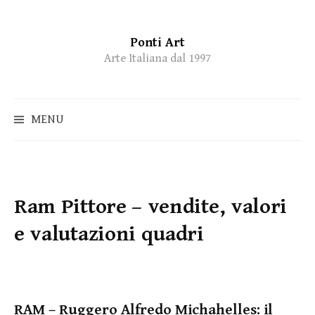
Ponti Art
Skip
Arte Italiana dal 1997
to
content
MENU
Ram Pittore – vendite, valori
e valutazioni quadri
RAM – Ruggero Alfredo Michahelles: il