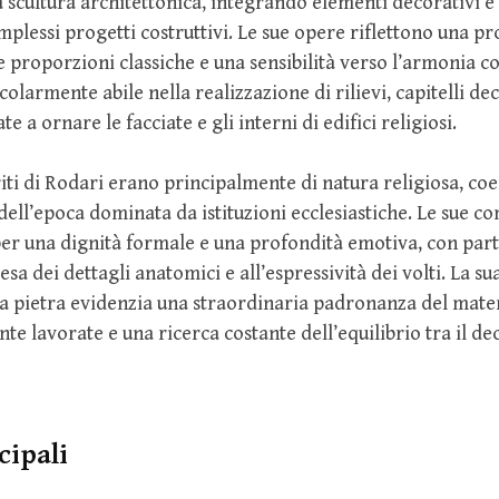
a scultura architettonica, integrando elementi decorativi e 
omplessi progetti costruttivi. Le sue opere riflettono una p
 proporzioni classiche e una sensibilità verso l’armonia c
olarmente abile nella realizzazione di rilievi, capitelli dec
te a ornare le facciate e gli interni di edifici religiosi.
riti di Rodari erano principalmente di natura religiosa, c
ell’epoca dominata da istituzioni ecclesiastiche. Le sue co
er una dignità formale e una profondità emotiva, con part
esa dei dettagli anatomici e all’espressività dei volti. La su
a pietra evidenzia una straordinaria padronanza del mater
te lavorate e una ricerca costante dell’equilibrio tra il dec
cipali