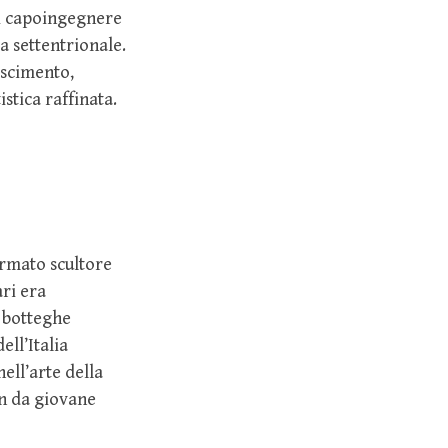
 di capoingegnere
a settentrionale.
ascimento,
stica raffinata.
rmato scultore
ari era
i botteghe
ell’Italia
ll’arte della
in da giovane