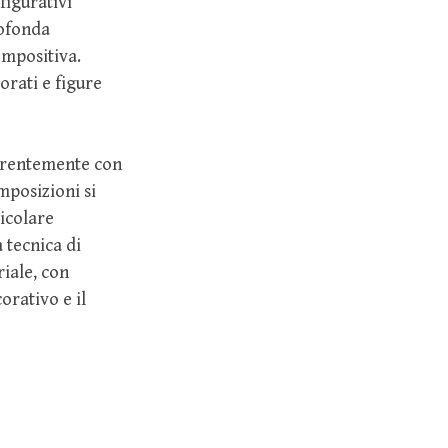
figurativi
rofonda
ompositiva.
orati e figure
oerentemente con
mposizioni si
icolare
a tecnica di
iale, con
orativo e il