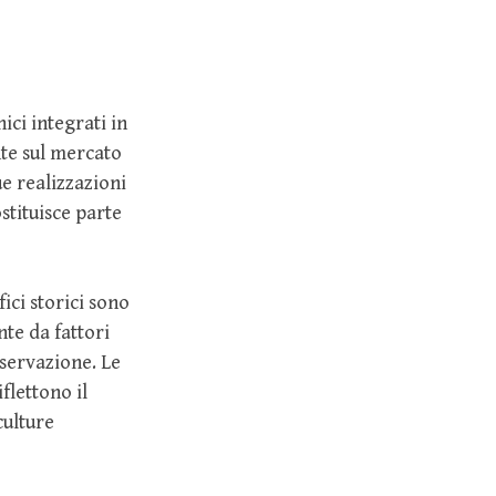
ci integrati in
nte sul mercato
e realizzazioni
ostituisce parte
ici storici sono
nte da fattori
nservazione. Le
flettono il
culture