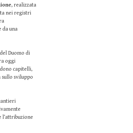
zione
, realizzata
a nei registri
ra
e da una
 del Duomo di
ra oggi
dono capitelli,
a sullo sviluppo
cantieri
ssivamente
 l’attribuzione