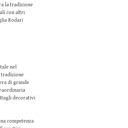
ra la tradizione
li con altri
glia Rodari
tale nel
 tradizione
era di grande
traordinaria
ttagli decorativi
 una competenza