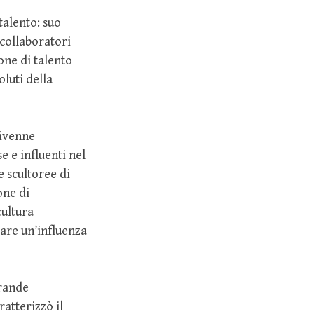
talento: suo
 collaboratori
one di talento
oluti della
divenne
 e influenti nel
e scultoree di
one di
cultura
are un’influenza
grande
ratterizzò il