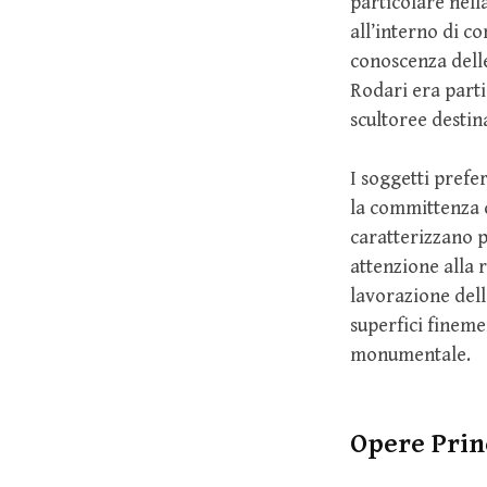
particolare nell
all’interno di c
conoscenza delle
Rodari era partic
scultoree destina
I soggetti prefe
la committenza d
caratterizzano p
attenzione alla r
lavorazione dell
superfici finemen
monumentale.
Opere Prin