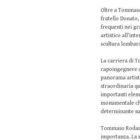
Oltre a Tommaso,
fratello Donato,
frequenti nei gr
artistico all’in
scultura lombar
La carriera di 
capoingegnere de
panorama artisti
straordinaria qu
importanti eleme
monumentale che
determinante su
Tommaso Rodari 
importanza. La s