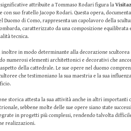
 significative attribuite a Tommaso Rodari figura la
Visita
e con suo fratello Jacopo Rodari. Questa opera, documentat
del Duomo di Como, rappresenta un capolavoro della scultu
lombarda, caratterizzato da una composizione equilibrata 
alità tecnica.
ì inoltre in modo determinante alla decorazione scultorea
do numerosi elementi architettonici e decorativi che anco
’aspetto della cattedrale. Le sue opere nel duomo compren
scultoree che testimoniano la sua maestria e la sua influenz
ficio.
e storica attesta la sua attività anche in altri importanti 
entrionale, sebbene molte delle sue opere siano state succe
egrate in progetti più complessi, rendendo talvolta difficile
he realizzazioni.