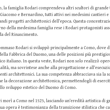
 la famiglia Rodari comprendeva altri scultori di grande 
 Giacomo e Bernardino, tutti attivi nei medesimi cantieri e
andi progetti architettonici dell’epoca. Questa concentrazi
terno della medesima famiglia rese i Rodari protagonisti ass
da del Rinascimento.
Tommaso Rodari si sviluppò principalmente a Como, dove 
lla Fabbrica del Duomo, una delle posizioni più prestigiose
co italiano. In questa veste, Rodari non solo realizzò oper
alità, ma sovrintese anche alla progettazione e all’esecuzi
nti architettonici. La sua competenza abbracciava sia la s
 la decorazione architettonica, permettendogli di esercit
llo sviluppo estetico del Duomo di Como.
morì a Como nel 1525, lasciando un’eredità artistica di 
ua opera è testimonianza della transizione stilistica che ca