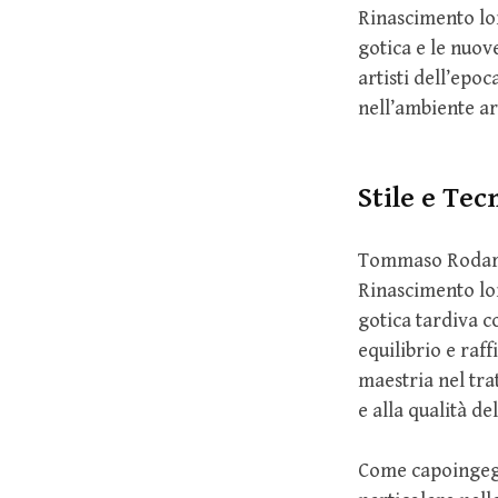
Rinascimento lom
gotica e le nuov
artisti dell’epo
nell’ambiente ar
Stile e Tec
Tommaso Rodari 
Rinascimento lom
gotica tardiva c
equilibrio e raf
maestria nel tra
e alla qualità del
Come capoingegn