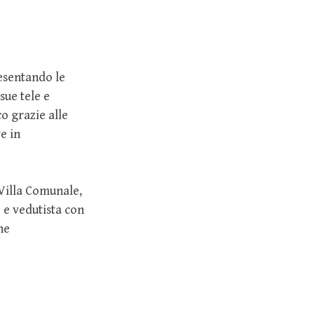
esentando le
sue tele e
o grazie alle
e in
 Villa Comunale,
o e vedutista con
he