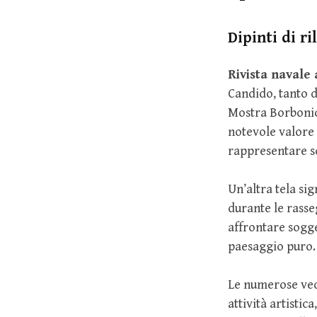
Dipinti di ri
Rivista navale 
Candido, tanto d
Mostra Borbonica
notevole valore 
rappresentare s
Un’altra tela sig
durante le rasse
affrontare sogge
paesaggio puro.
Le numerose vedu
attività artisti