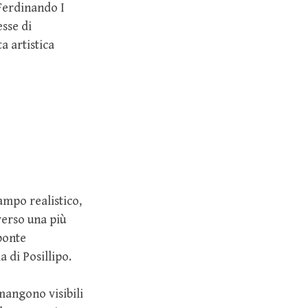
 Ferdinando I
sse di
a artistica
tampo realistico,
verso una più
ponte
a di Posillipo.
angono visibili