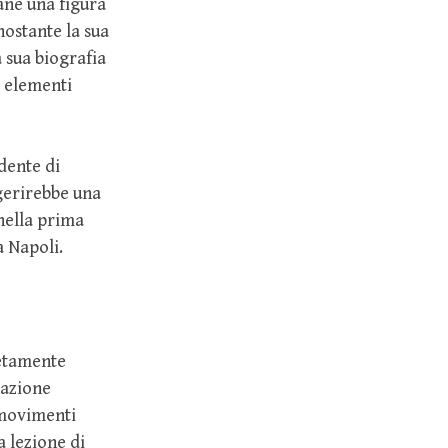
ane una figura
nostante la sua
a sua biografia
i elementi
dente di
ggerirebbe una
 nella prima
a Napoli.
letamente
razione
 movimenti
a lezione di