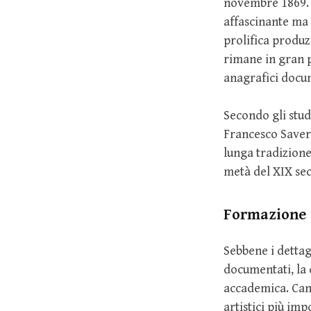
novembre 1869. P
affascinante ma 
prolifica produz
rimane in gran p
anagrafici docu
Secondo gli stud
Francesco Saveri
lunga tradizione 
metà del XIX seco
Formazione e
Sebbene i dettag
documentati, la 
accademica. Cand
artistici più imp