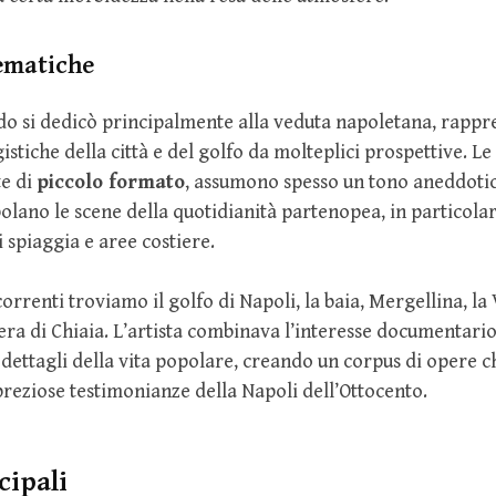
tematiche
do si dedicò principalmente alla veduta napoletana, rappr
stiche della città e del golfo da molteplici prospettive. Le 
te di
piccolo formato
, assumono spesso un tono aneddotic
olano le scene della quotidianità partenopea, in particolar
 spiaggia e aree costiere.
correnti troviamo il golfo di Napoli, la baia, Mergellina, la
viera di Chiaia. L’artista combinava l’interesse documentari
 dettagli della vita popolare, creando un corpus di opere c
reziose testimonianze della Napoli dell’Ottocento.
cipali