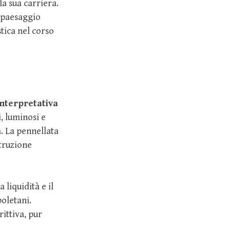
la sua carriera.
l paesaggio
tica nel corso
interpretativa
i, luminosi e
. La pennellata
struzione
liquidità e il
poletani.
ittiva, pur