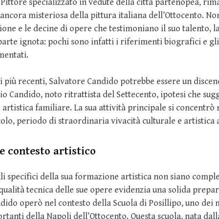
ittore specializzato in vedute della città partenopea, rim
ancora misteriosa della pittura italiana dell’Ottocento. No
ione e le decine di opere che testimoniano il suo talento, l
arte ignota: pochi sono infatti i riferimenti biografici e gl
mentati.
i più recenti, Salvatore Candido potrebbe essere un discen
o Candido, noto ritrattista del Settecento, ipotesi che su
artistica familiare. La sua attività principale si concentrò
lo, periodo di straordinaria vivacità culturale e artistica 
 contesto artistico
li specifici della sua formazione artistica non siano comp
qualità tecnica delle sue opere evidenzia una solida prepa
ido operò nel contesto della Scuola di Posillipo, uno dei
ortanti della Napoli dell’Ottocento. Questa scuola, nata dall