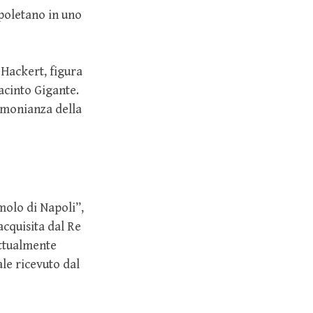
poletano in uno
 Hackert, figura
acinto Gigante.
timonianza della
molo di Napoli”,
acquisita dal Re
attualmente
le ricevuto dal