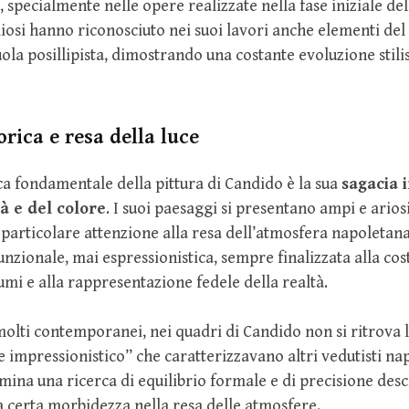
, specialmente nelle opere realizzate nella fase iniziale del
udiosi hanno riconosciuto nei suoi lavori anche elementi de
ola posillipista, dimostrando una costante evoluzione stilis
orica e resa della luce
ca fondamentale della pittura di Candido è la sua
sagacia 
à e del colore
. I suoi paesaggi si presentano ampi e arios
 particolare attenzione alla resa dell’atmosfera napoletana
funzionale, mai espressionistica, sempre finalizzata alla co
umi e alla rappresentazione fedele della realtà.
molti contemporanei, nei quadri di Candido non si ritrova la 
 e impressionistico” che caratterizzavano altri vedutisti na
mina una ricerca di equilibrio formale e di precisione descr
certa morbidezza nella resa delle atmosfere.