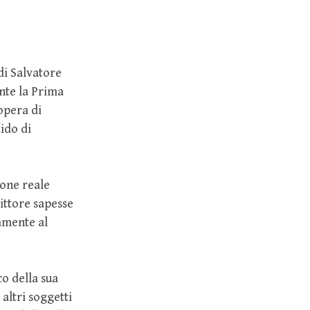
di Salvatore
ante la Prima
opera di
ido di
one reale
ittore sapesse
vamente al
co della sua
altri soggetti