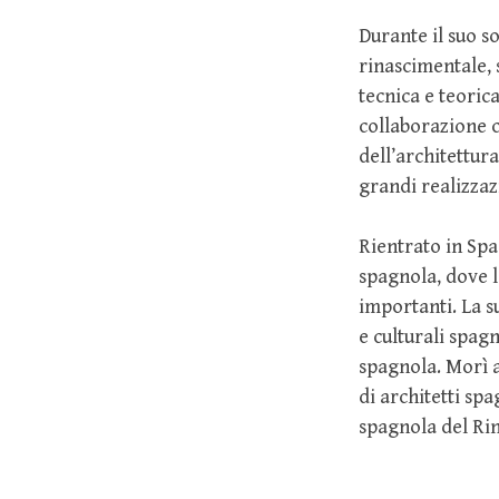
Durante il suo s
rinascimentale,
tecnica e teorica
collaborazione 
dell’architettur
grandi realizzaz
Rientrato in Sp
spagnola, dove l
importanti. La su
e culturali spag
spagnola. Morì a
di architetti spa
spagnola del Rin