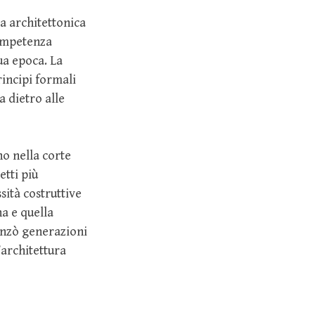
a architettonica
competenza
sua epoca. La
incipi formali
a dietro alle
o nella corte
tti più
sità costruttive
na e quella
enzò generazioni
’architettura