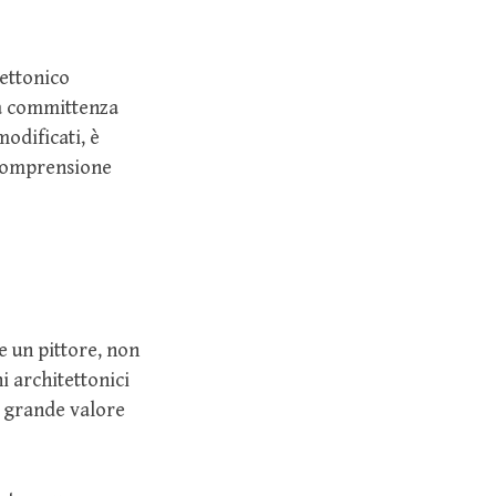
ettonico
la committenza
modificati, è
a comprensione
e un pittore, non
i architettonici
i grande valore