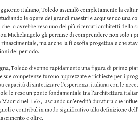
oggiorno italiano, Toledo assimilò completamente la cultur
 studiando le opere dei grandi maestri e acquisendo una 
 che lo avrebbe reso uno dei più ricercati architetti della 
con Michelangelo gli permise di comprendere non solo i pr
a rinascimentale, ma anche la filosofia progettuale che stav
ioni del periodo.
agna, Toledo divenne rapidamente una figura di primo pian
e sue competenze furono apprezzate e richieste per i proge
a capacità di sintetizzare l’esperienza italiana con le neces
nole lo rese un ponte fondamentale tra l’architettura italia
 Madrid nel 1567, lasciando un’eredità duratura che influ
gnoli e contribuì in modo significativo alla definizione dell
ascimento e oltre.