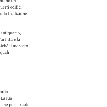
entano un
uesti edifici
ulla tradizione
 antiquario,
artista e la
oiché il mercato
 quali
rafia
 La sua
nche per il ruolo