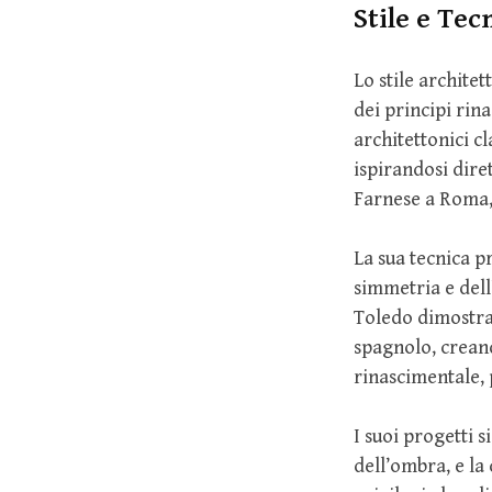
Stile e Tec
Lo stile archite
dei principi rina
architettonici c
ispirandosi dire
Farnese a Roma, 
La sua tecnica p
simmetria e del
Toledo dimostra u
spagnolo, creand
rinascimentale, 
I suoi progetti 
dell’ombra, e la