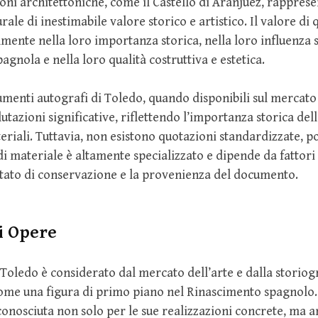
ioni architettoniche, come il Castello di Aranjuez, rappres
ale di inestimabile valore storico e artistico. Il valore di q
lmente nella loro importanza storica, nella loro influenza s
agnola e nella loro qualità costruttiva e estetica.
cumenti autografi di Toledo, quando disponibili sul mercato
azioni significative, riflettendo l’importanza storica dell’
ateriali. Tuttavia, non esistono quotazioni standardizzate, p
di materiale è altamente specializzato e dipende da fattori
o stato di conservazione e la provenienza del documento.
i Opere
 Toledo è considerato dal mercato dell’arte e dalla storiog
come una figura di primo piano nel Rinascimento spagnolo.
onosciuta non solo per le sue realizzazioni concrete, ma a