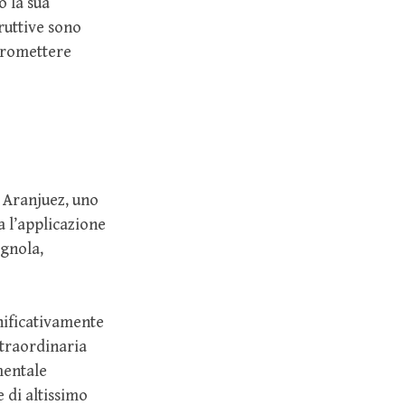
o la sua
ruttive sono
promettere
i Aranjuez, uno
a l’applicazione
agnola,
nificativamente
straordinaria
mentale
 di altissimo