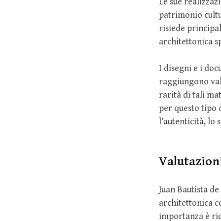
Le sue realizzaz
patrimonio cultur
risiede principa
architettonica sp
I disegni e i do
raggiungono valut
rarità di tali m
per questo tipo 
l’autenticità, l
Valutazion
Juan Bautista de
architettonica 
importanza è ric