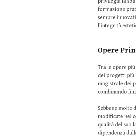
privilegia la sol
formazione prati
sempre innovati
l’integrità estet
Opere Prin
Tra le opere più 
dei progetti più
magistrale dei p
combinando funz
Sebbene molte de
modificate nel c
qualità del suo 
dipendenza dalla