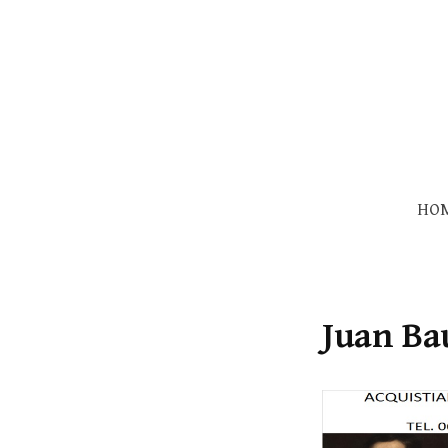
Skip
to
content
HO
Juan Ba