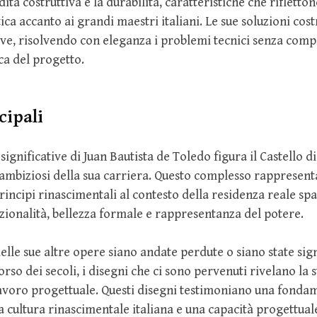
idità costruttiva e la durabilità, caratteristiche che rifletton
ca accanto ai grandi maestri italiani. Le sue soluzioni cost
ve, risolvendo con eleganza i problemi tecnici senza com
ica del progetto.
cipali
significative di Juan Bautista de Toledo figura il Castello d
 ambiziosi della sua carriera. Questo complesso rappresent
rincipi rinascimentali al contesto della residenza reale sp
ionalità, bellezza formale e rappresentanza del potere.
lle sue altre opere siano andate perdute o siano state sig
orso dei secoli, i disegni che ci sono pervenuti rivelano la 
lavoro progettuale. Questi disegni testimoniano una fonda
 cultura rinascimentale italiana e una capacità progettuale