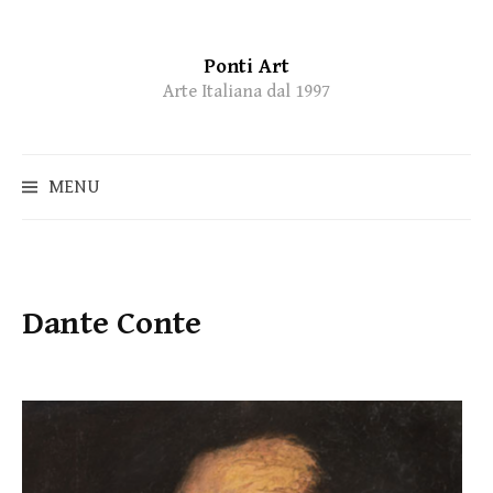
Ponti Art
Skip
Arte Italiana dal 1997
to
content
MENU
Dante Conte