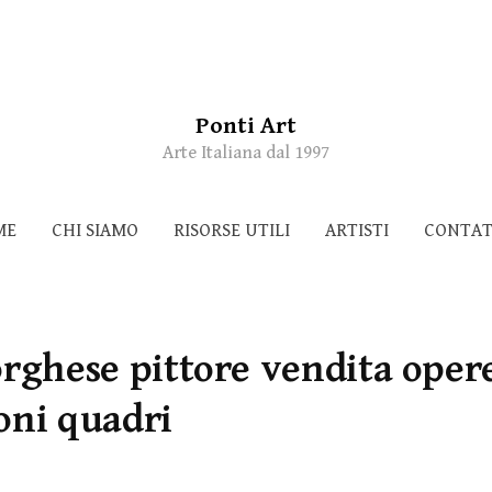
Ponti Art
Arte Italiana dal 1997
ME
CHI SIAMO
RISORSE UTILI
ARTISTI
CONTAT
orghese pittore vendita oper
oni quadri