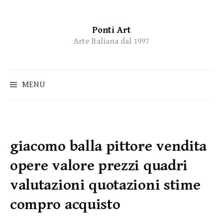
Ponti Art
Skip
Arte Italiana dal 1997
to
content
MENU
giacomo balla pittore vendita
opere valore prezzi quadri
valutazioni quotazioni stime
compro acquisto