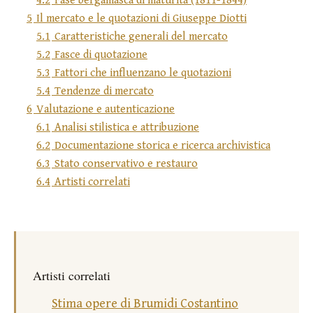
4.2
Fase bergamasca di maturità (1811-1844)
5
Il mercato e le quotazioni di Giuseppe Diotti
5.1
Caratteristiche generali del mercato
5.2
Fasce di quotazione
5.3
Fattori che influenzano le quotazioni
5.4
Tendenze di mercato
6
Valutazione e autenticazione
6.1
Analisi stilistica e attribuzione
6.2
Documentazione storica e ricerca archivistica
6.3
Stato conservativo e restauro
6.4
Artisti correlati
Artisti correlati
Stima opere di Brumidi Costantino