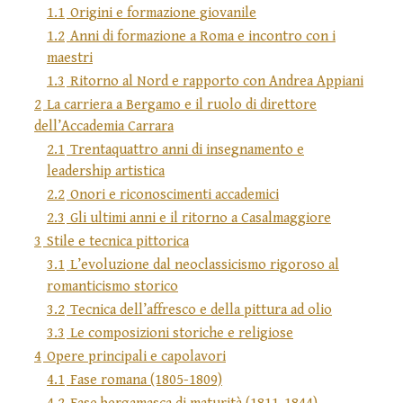
1.1
Origini e formazione giovanile
1.2
Anni di formazione a Roma e incontro con i
maestri
1.3
Ritorno al Nord e rapporto con Andrea Appiani
2
La carriera a Bergamo e il ruolo di direttore
dell’Accademia Carrara
2.1
Trentaquattro anni di insegnamento e
leadership artistica
2.2
Onori e riconoscimenti accademici
2.3
Gli ultimi anni e il ritorno a Casalmaggiore
3
Stile e tecnica pittorica
3.1
L’evoluzione dal neoclassicismo rigoroso al
romanticismo storico
3.2
Tecnica dell’affresco e della pittura ad olio
3.3
Le composizioni storiche e religiose
4
Opere principali e capolavori
4.1
Fase romana (1805-1809)