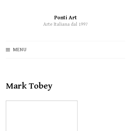
Ponti Art
Skip
Arte Italiana dal 1997
to
content
MENU
Mark Tobey