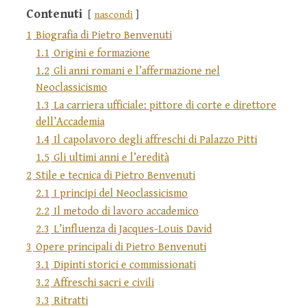
Contenuti
nascondi
1
Biografia di Pietro Benvenuti
1.1
Origini e formazione
1.2
Gli anni romani e l’affermazione nel
Neoclassicismo
1.3
La carriera ufficiale: pittore di corte e direttore
dell’Accademia
1.4
Il capolavoro degli affreschi di Palazzo Pitti
1.5
Gli ultimi anni e l’eredità
2
Stile e tecnica di Pietro Benvenuti
2.1
I principi del Neoclassicismo
2.2
Il metodo di lavoro accademico
2.3
L’influenza di Jacques-Louis David
3
Opere principali di Pietro Benvenuti
3.1
Dipinti storici e commissionati
3.2
Affreschi sacri e civili
3.3
Ritratti