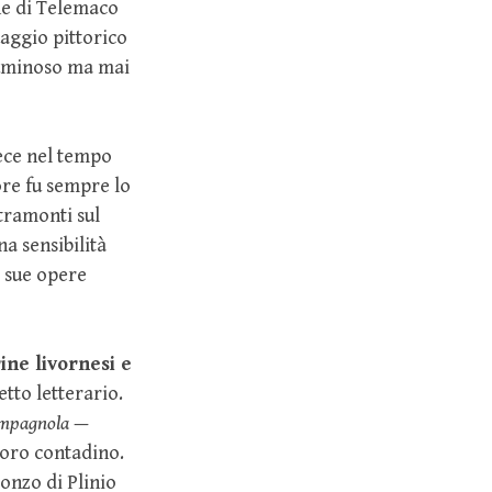
ne di Telemaco
uaggio pittorico
 luminoso ma mai
fece nel tempo
lore fu sempre lo
 tramonti sul
a sensibilità
e sue opere
ine livornesi e
etto letterario.
ampagnola
—
voro contadino.
ronzo di Plinio