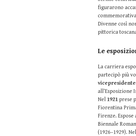
figurarono accan
commemorativa di
Divenne così non
pittorica toscan
Le esposizio
La carriera espo
partecipò più vo
vicepresidente
all’Esposizione I
Nel
1921
prese p
Fiorentina Prima
Firenze. Espose 
Biennale Romana 
(1926–1929). Ne