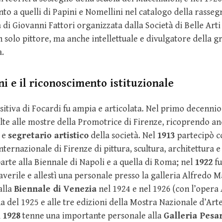
to a quelli di Papini e Nomellini nel catalogo della rasseg
 Giovanni Fattori organizzata dalla Società di Belle Arti 
 solo pittore, ma anche intellettuale e divulgatore della 
a.
ni e il riconoscimento istituzionale
sitiva di Focardi fu ampia e articolata. Nel primo decenni
lte alle mostre della Promotrice di Firenze, ricoprendo an
e
segretario artistico
della società. Nel
1913
partecipò c
nternazionale di Firenze di pittura, scultura, architettura e
arte alla Biennale di Napoli e a quella di Roma; nel
1922
fu
verile e allestì una personale presso la galleria Alfredo M
alla
Biennale di Venezia
nel 1924 e nel 1926 (con l’opera
del 1925 e alle tre edizioni della Mostra Nazionale d’Ar
l
1928
tenne una importante personale alla
Galleria Pesa