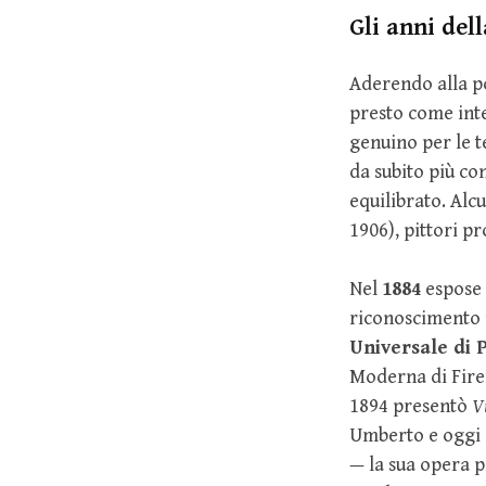
Gli anni del
Aderendo alla po
presto come inte
genuino per le te
da subito più co
equilibrato. Alc
1906), pittori pr
Nel
1884
espose 
riconoscimento p
Universale di P
Moderna di Firen
1894 presentò
V
Umberto e oggi a
— la sua opera p