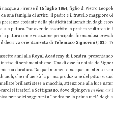
 nacque a Firenze il
16 luglio 1864
, figlio di Pietro Leopol
 da una famiglia di artisti: il padre e il fratello maggiore 
a presenza costante della plasticità influenzò fin dagli esord
a sua pittura. Pur avendo assorbito la pratica scultorea in 
to la pittura come vocazione principale, formandosi prev
 il decisivo orientamento di
Telemaco Signorini
(1835–19
iassette anni alla
Royal Academy di Londra
, presentando 
 intrise di sentimentalismo. Una di esse fu notata da Signor
amicizia duratura. Da quel momento nacque un intenso sca
iaioli, che influenzò la prima produzione del pittore: stu
nellate brillanti stese a macchia, attenzione alla luce natu
cardi si trasferì a
Settignano
, dove dipingeva
en plein air
i
iva periodici soggiorni a Londra nella prima metà degli a