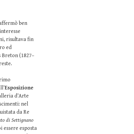
 affermò ben
interesse
i, risultava fin
ro ed
es Breton (1827–
reste.
primo
ll’
Esposizione
lleria d’Arte
scimenti: nel
uistata da Re
ato di Settignano
oi essere esposta