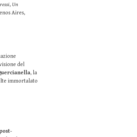
ressi
,
Un
uenos Aires,
tazione
visione del
Quercianella
, la
olte immortalato
post-