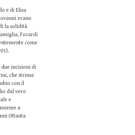
do e di Elisa
Giovanni erano
i la solidità
famiglia, Focardi
alentemente come
01).
due incisioni di
ini, che strinse
mbio con il
dio dal vero
rale e
nsieme a
nni Ottanta