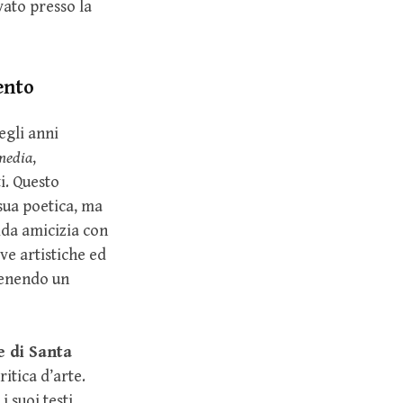
ato presso la
ento
egli anni
media
,
i. Questo
sua poetica, ma
lida amicizia con
ve artistiche ed
tenendo un
e di Santa
itica d’arte.
i suoi testi