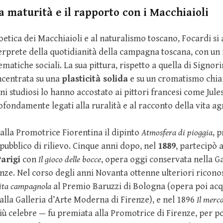
la maturità e il rapporto con i Macchiaioli
etica dei Macchiaioli e al naturalismo toscano, Focardi si
rprete della quotidianità della campagna toscana, con un 
matiche sociali. La sua pittura, rispetto a quella di Signorin
ncentrata su una
plasticità solida
e su un cromatismo chia
uni studiosi lo hanno accostato ai pittori francesi come Jul
ofondamente legati alla ruralità e al racconto della vita ag
alla Promotrice Fiorentina il dipinto
Atmosfera di pioggia
, 
ubblico di rilievo. Cinque anni dopo, nel
1889
, partecipò a
arigi
con
Il gioco delle bocce
, opera oggi conservata nella Ga
ze. Nel corso degli anni Novanta ottenne ulteriori ricono
ita campagnola
al Premio Baruzzi di Bologna (opera poi acq
lla Galleria d’Arte Moderna di Firenze), e nel 1896
Il merc
iù celebre — fu premiata alla Promotrice di Firenze, per p