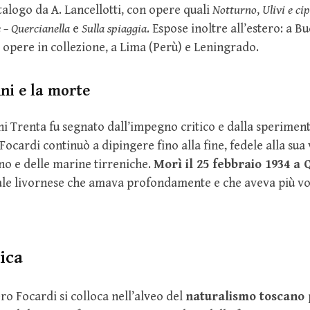
talogo da A. Lancellotti, con opere quali
Notturno
,
Ulivi e cip
 – Quercianella
e
Sulla spiaggia
. Espose inoltre all’estero: a B
e opere in collezione, a Lima (Perù) e Leningrado.
nni e la morte
nni Trenta fu segnato dall’impegno critico e dalla sperimen
Focardi continuò a dipingere fino alla fine, fedele alla sua 
no e delle marine tirreniche.
Morì il 25 febbraio 1934 a 
orale livornese che amava profondamente e che aveva più v
nica
ero Focardi si colloca nell’alveo del
naturalismo toscano 