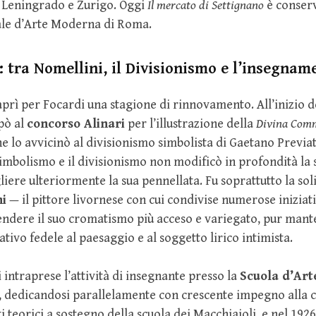
 Leningrado e Zurigo. Oggi
Il mercato di Settignano
è conserv
ale d’Arte Moderna di Roma.
: tra Nomellini, il Divisionismo e l’insegnam
aprì per Focardi una stagione di rinnovamento. All’inizio d
pò al
concorso Alinari
per l’illustrazione della
Divina Com
e lo avvicinò al divisionismo simbolista di Gaetano Previat
simbolismo e il divisionismo non modificò in profondità la 
gliere ulteriormente la sua pennellata. Fu soprattutto la so
ni
— il pittore livornese con cui condivise numerose iniziati
rendere il suo cromatismo più acceso e variegato, pur man
tivo fedele al paesaggio e al soggetto lirico intimista.
intraprese l’attività di insegnante presso la
Scuola d’Art
, dedicandosi parallelamente con crescente impegno alla cr
i teorici a sostegno della scuola dei Macchiaioli, e nel 1926 