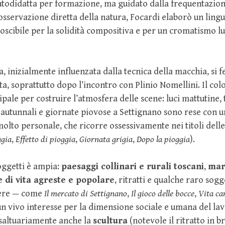
utodidatta per formazione, ma guidato dalla frequentazio
’osservazione diretta della natura, Focardi elaborò un ling
oscibile per la solidità compositiva e per un cromatismo
a, inizialmente influenzata dalla tecnica della macchia, si 
lta, soprattutto dopo l’incontro con Plinio Nomellini. Il co
pale per costruire l’atmosfera delle scene: luci mattutine,
i autunnali e giornate piovose a Settignano sono rese con un
lto personale, che ricorre ossessivamente nei titoli dell
ggia
,
Effetto di pioggia
,
Giornata grigia
,
Dopo la pioggia
).
ggetti è ampia:
paesaggi collinari e rurali toscani
,
mar
 di vita agreste e popolare
, ritratti e qualche raro sogg
nere — come
Il mercato di Settignano
,
Il gioco delle bocce
,
Vita c
n vivo interesse per la dimensione sociale e umana del la
 saltuariamente anche la
scultura
(notevole il ritratto in b