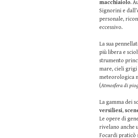
macchiaiolo
. A
Signorini e dall
personale, ricon
eccessivo.
La sua pennellat
più libera e scio
strumento princi
mare, cieli grig
meteorologica mo
(
Atmosfera di pio
La gamma dei so
versiliesi
,
scene
Le opere di ge
rivelano anche u
Focardi praticò