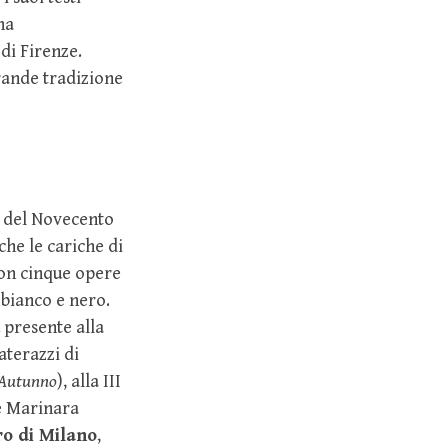
na
di Firenze.
grande tradizione
o del Novecento
che le cariche di
on cinque opere
 bianco e nero.
 presente alla
aterazzi di
Autunno
), alla III
te Marinara
ro di Milano
,