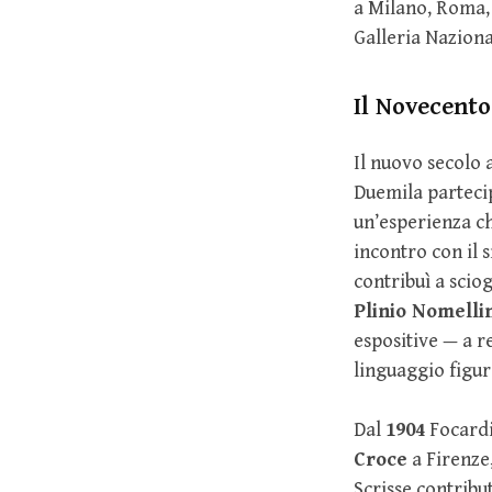
a Milano, Roma,
Galleria Nazion
Il Novecento
Il nuovo secolo 
Duemila parteci
un’esperienza ch
incontro con il 
contribuì a scio
Plinio Nomelli
espositive — a 
linguaggio figura
Dal
1904
Focardi 
Croce
a Firenze
Scrisse contribut