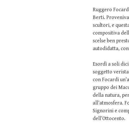
Ruggero Focardi
Berti. Proveniva
scultori, e quest
compositiva dell
scelse ben pres
autodidatta, con
Esordì a soli dic
soggetto verista
con Focardi un’
gruppo dei Macch
della natura, pen
all’atmosfera. Fo
Signorini e comp
dell’Ottocento.