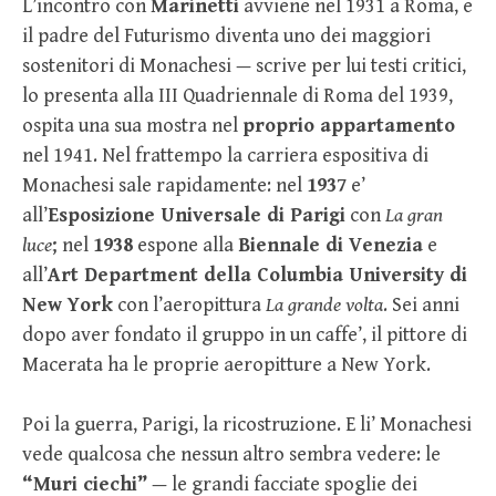
L’incontro con
Marinetti
avviene nel 1931 a Roma, e
il padre del Futurismo diventa uno dei maggiori
sostenitori di Monachesi — scrive per lui testi critici,
lo presenta alla III Quadriennale di Roma del 1939,
ospita una sua mostra nel
proprio appartamento
nel 1941. Nel frattempo la carriera espositiva di
Monachesi sale rapidamente: nel
1937
e’
all’
Esposizione Universale di Parigi
con
La gran
luce
; nel
1938
espone alla
Biennale di Venezia
e
all’
Art Department della Columbia University di
New York
con l’aeropittura
La grande volta
. Sei anni
dopo aver fondato il gruppo in un caffe’, il pittore di
Macerata ha le proprie aeropitture a New York.
Poi la guerra, Parigi, la ricostruzione. E li’ Monachesi
vede qualcosa che nessun altro sembra vedere: le
“Muri ciechi”
— le grandi facciate spoglie dei