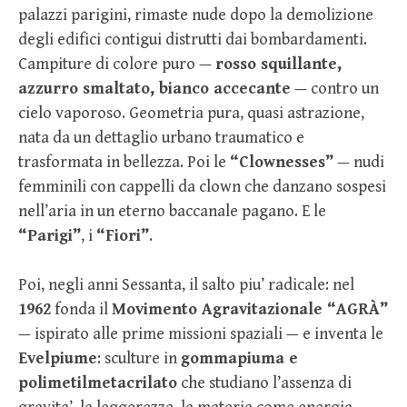
palazzi parigini, rimaste nude dopo la demolizione
degli edifici contigui distrutti dai bombardamenti.
Campiture di colore puro —
rosso squillante,
azzurro smaltato, bianco accecante
— contro un
cielo vaporoso. Geometria pura, quasi astrazione,
nata da un dettaglio urbano traumatico e
trasformata in bellezza. Poi le
“Clownesses”
— nudi
femminili con cappelli da clown che danzano sospesi
nell’aria in un eterno baccanale pagano. E le
“Parigi”
, i
“Fiori”
.
Poi, negli anni Sessanta, il salto piu’ radicale: nel
1962
fonda il
Movimento Agravitazionale “AGRÀ”
— ispirato alle prime missioni spaziali — e inventa le
Evelpiume
: sculture in
gommapiuma e
polimetilmetacrilato
che studiano l’assenza di