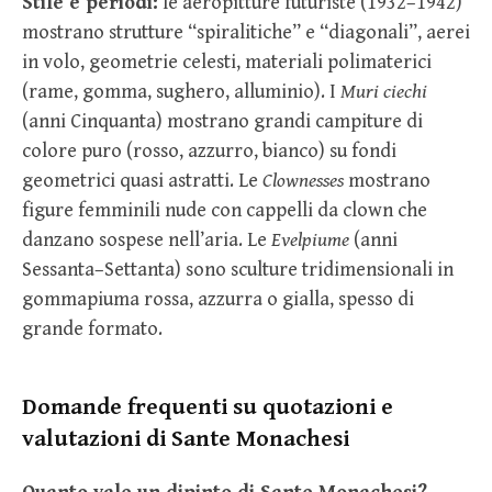
Stile e periodi:
le aeropitture futuriste (1932–1942)
mostrano strutture “spiralitiche” e “diagonali”, aerei
in volo, geometrie celesti, materiali polimaterici
(rame, gomma, sughero, alluminio). I
Muri ciechi
(anni Cinquanta) mostrano grandi campiture di
colore puro (rosso, azzurro, bianco) su fondi
geometrici quasi astratti. Le
Clownesses
mostrano
figure femminili nude con cappelli da clown che
danzano sospese nell’aria. Le
Evelpiume
(anni
Sessanta–Settanta) sono sculture tridimensionali in
gommapiuma rossa, azzurra o gialla, spesso di
grande formato.
Domande frequenti su quotazioni e
valutazioni di Sante Monachesi