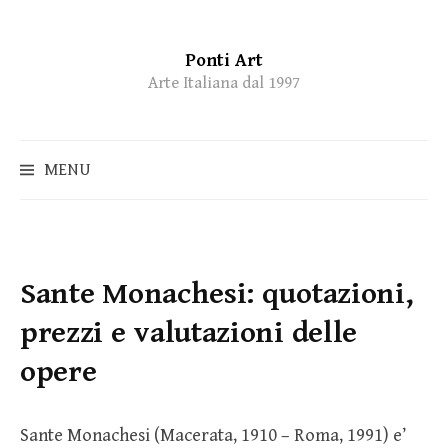
Ponti Art
Skip
Arte Italiana dal 1997
to
content
MENU
Sante Monachesi: quotazioni,
prezzi e valutazioni delle
opere
Sante Monachesi (Macerata, 1910 – Roma, 1991) e’