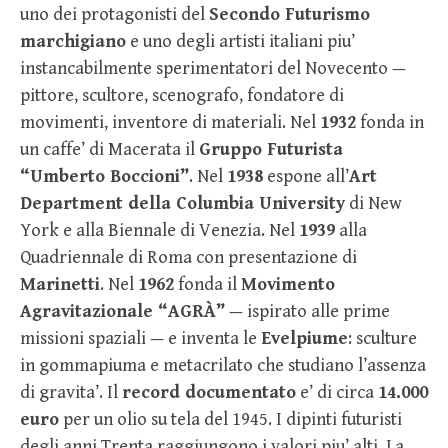
uno dei protagonisti del
Secondo Futurismo
marchigiano
e uno degli artisti italiani piu’
instancabilmente sperimentatori del Novecento —
pittore, scultore, scenografo, fondatore di
movimenti, inventore di materiali. Nel
1932
fonda in
un caffe’ di Macerata il
Gruppo Futurista
“Umberto Boccioni”
. Nel
1938
espone all’
Art
Department della Columbia University
di New
York e alla Biennale di Venezia. Nel
1939
alla
Quadriennale di Roma con presentazione di
Marinetti
. Nel
1962
fonda il
Movimento
Agravitazionale “AGRÀ”
— ispirato alle prime
missioni spaziali — e inventa le
Evelpiume
: sculture
in gommapiuma e metacrilato che studiano l’assenza
di gravita’. Il
record documentato
e’ di circa
14.000
euro
per un olio su tela del 1945. I dipinti futuristi
degli anni Trenta raggiungono i valori piu’ alti. La