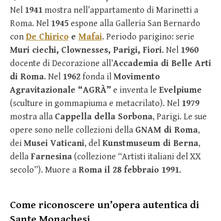
Nel
1941
mostra nell’appartamento di Marinetti a
Roma. Nel
1945
espone alla Galleria San Bernardo
con
De Chirico
e
Mafai
. Periodo parigino: serie
Muri ciechi, Clownesses, Parigi, Fiori
. Nel
1960
docente di Decorazione all’
Accademia di Belle Arti
di Roma
. Nel
1962
fonda il
Movimento
Agravitazionale “AGRÀ”
e inventa le
Evelpiume
(sculture in gommapiuma e metacrilato). Nel
1979
mostra alla
Cappella della Sorbona
, Parigi. Le sue
opere sono nelle collezioni della
GNAM di Roma
,
dei
Musei Vaticani
, del
Kunstmuseum di Berna
,
della
Farnesina
(collezione “Artisti italiani del XX
secolo”). Muore a
Roma il 28 febbraio 1991
.
Come riconoscere un’opera autentica di
Sante Monachesi